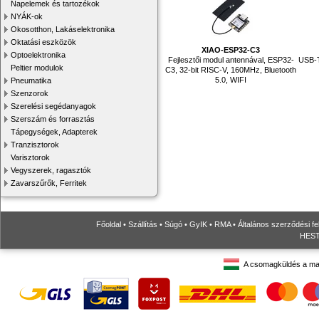
Napelemek és tartozékok
NYÁK-ok
Okosotthon, Lakáselektronika
Oktatási eszközök
XIAO-ESP32-C3
Optoelektronika
Fejlesztői modul antennával, ESP32-
USB-T
Peltier modulok
C3, 32-bit RISC-V, 160MHz, Bluetooth
5.0, WIFI
Pneumatika
Szenzorok
Szerelési segédanyagok
Szerszám és forrasztás
Tápegységek, Adapterek
Tranzisztorok
Varisztorok
Vegyszerek, ragasztók
Zavarszűrők, Ferritek
Főoldal
•
Szállítás
•
Súgó
•
GyIK
•
RMA
•
Általános szerződési fe
HESTO
A csomagküldés a ma