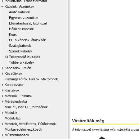
Induktivitás, Transzformátor
Kábelek, Vezetékek
Audió kábelek
Egyeres vezetékek
Ellenálláshuzal, fűtőhuzal
Hálózati kábelek
Koax
PC-s kábelek, átalakítók
Szalagkábelek
Szerelt kábelek
Tekercselő huzalok
Többerű kábelek
Kapcsolók, Relék
Készülékek
Kishangszórók, Piezók, Mikrofonok
Kondenzátor
Kristályok
Matricák, Feliratok
Méréstechnika
Mini PC, ipari PC, tartozékok
Modulok
Modulvilág
Vásárolták még
Motorok, Ventilátorok, Fűtőelemek
Munkavédelmi eszközök
A következő termékeket más vásárlók rendelték
Műszerdobozok