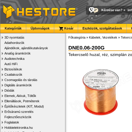
Kérdése van?
»
in
Kategóriák
Újdonságok
Kosár
Eszközök, szolgáltatások
3D nyomtatás
Főkategória
»
Kábelek, Vezetékek
»
Tekercs
Adathordozók
DNE0.06-200G
Ajándékok, ajándékutalványok
Analóg áramkörök
Tekercselő huzal, réz, szimplán 
Audiotechnika
Autó HiFi
Biztosítékok
Csatlakozók
Csomagolás és tárolás
Digitális áramkörök
Diódák
Elemek, Akkuk, Töltők
Ellenállások, Potméterek
Építőkészletek (KIT, Modul)
Erősáramú szerelés
Fejlesztőeszközök
Foglalatok
Hobbielektronika.hu