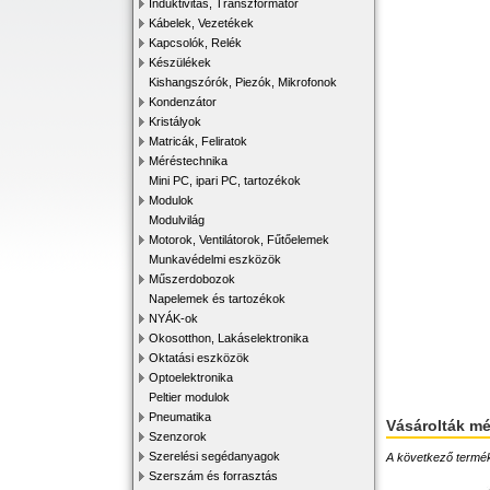
Induktivitás, Transzformátor
Kábelek, Vezetékek
Kapcsolók, Relék
Készülékek
Kishangszórók, Piezók, Mikrofonok
Kondenzátor
Kristályok
Matricák, Feliratok
Méréstechnika
Mini PC, ipari PC, tartozékok
Modulok
Modulvilág
Motorok, Ventilátorok, Fűtőelemek
Munkavédelmi eszközök
Műszerdobozok
Napelemek és tartozékok
NYÁK-ok
Okosotthon, Lakáselektronika
Oktatási eszközök
Optoelektronika
Peltier modulok
Pneumatika
Vásárolták m
Szenzorok
Szerelési segédanyagok
A következő terméke
Szerszám és forrasztás