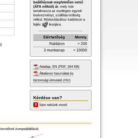
beállításnak megfelelően nettó
(ÁFA nélküli) ár
, mely már
tartalmazza az esetleges egyedi
kedvezményt, szállítási költség
nélkül. Módosításához kattintson a
fejléc
ikonjára.
Elérhetőség
Menny.
Raktáron
> 200
t)
3 munkanap
> 10000
Adatlap, EN (PDF, 264 KB)
Általános használati és
biztonsági útmutató (HU)
Kérdése van?
Írjon nekünk most!
 termékek kompatibilitását.