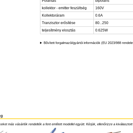
Polaritás
bipoláris
kollektor - emitter feszültség
160V
Kollektoráram
0.6A
Tranzisztor erősítése
80...250
teljesítmény elosztás
0.625W
Bővített forgalmazói/gyártói információk (EU 2023/988 rendele
ég
ket más vásárlók rendelték a fent említett modellel együtt. Kérjük, ellenőrizze a kiválasztott