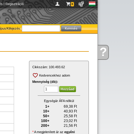
és
|
Regisztráció
0
ípus/Kifejezés:
?
Kérdése
van
Cikkszám:
100.493.62
Kedvencekhez adom
Mennyiség (db):
Egységár ÁFA nélkül
1+
69,38
Ft
10+
40,93
Ft
50+
25,58
Ft
100+
23,02
Ft
200+
21,56
Ft
*
A megjelenített ár az
egyéni