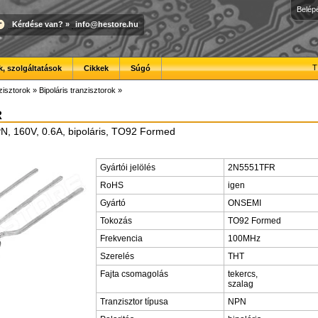
Belép
Kérdése van?
»
info@hestore.hu
T
, szolgáltatások
Cikkek
Súgó
zisztorok
»
Bipoláris tranzisztorok
»
R
PN, 160V, 0.6A, bipoláris, TO92 Formed
Gyártói jelölés
2N5551TFR
RoHS
igen
Gyártó
ONSEMI
Tokozás
TO92 Formed
Frekvencia
100MHz
Szerelés
THT
Fajta csomagolás
tekercs,
szalag
Tranzisztor típusa
NPN