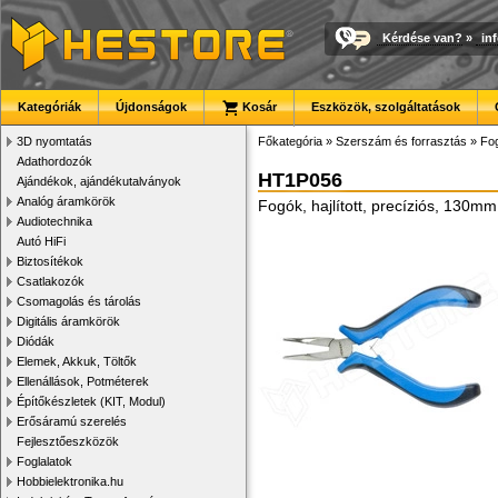
Kérdése van?
»
in
Kategóriák
Újdonságok
Kosár
Eszközök, szolgáltatások
3D nyomtatás
Főkategória
»
Szerszám és forrasztás
»
Fog
Adathordozók
HT1P056
Ajándékok, ajándékutalványok
Analóg áramkörök
Fogók, hajlított, precíziós, 130m
Audiotechnika
Autó HiFi
Biztosítékok
Csatlakozók
Csomagolás és tárolás
Digitális áramkörök
Diódák
Elemek, Akkuk, Töltők
Ellenállások, Potméterek
Építőkészletek (KIT, Modul)
Erősáramú szerelés
Fejlesztőeszközök
Foglalatok
Hobbielektronika.hu