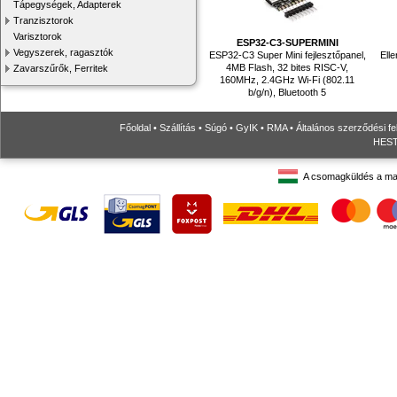
Tápegységek, Adapterek
Tranzisztorok
Varisztorok
ESP32-C3-SUPERMINI
Vegyszerek, ragasztók
ESP32-C3 Super Mini fejlesztőpanel,
Elle
4MB Flash, 32 bites RISC-V,
Zavarszűrők, Ferritek
160MHz, 2.4GHz Wi-Fi (802.11
b/g/n), Bluetooth 5
Főoldal
•
Szállítás
•
Súgó
•
GyIK
•
RMA
•
Általános szerződési fe
HESTO
A csomagküldés a ma