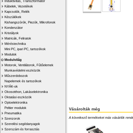
Induktivitás, Transzformátor
Kábelek, Vezetékek
Kapcsolók, Relék
Készülékek
Kishangszórók, Piezók, Mikrofonok
Kondenzátor
Kristályok
Matricák, Feliratok
Méréstechnika
Mini PC, ipari PC, tartozékok
Modulok
Modulvilág
Motorok, Ventilátorok, Fűtőelemek
Munkavédelmi eszközök
Műszerdobozok
Napelemek és tartozékok
NYÁK-ok
Okosotthon, Lakáselektronika
Oktatási eszközök
Optoelektronika
Peltier modulok
Vásárolták még
Pneumatika
A következő termékeket más vásárlók rendelték
Szenzorok
Szerelési segédanyagok
Szerszám és forrasztás