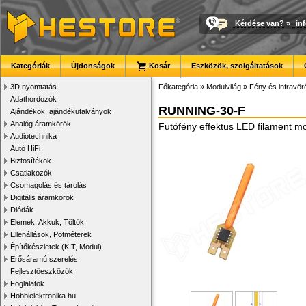
Kérdése van?
»
in
Kategóriák
Újdonságok
Kosár
Eszközök, szolgáltatások
3D nyomtatás
Főkategória
»
Modulvilág
»
Fény és infravör
Adathordozók
RUNNING-30-F
Ajándékok, ajándékutalványok
Analóg áramkörök
Futófény effektus LED filament m
Audiotechnika
Autó HiFi
Biztosítékok
Csatlakozók
Csomagolás és tárolás
Digitális áramkörök
Diódák
Elemek, Akkuk, Töltők
Ellenállások, Potméterek
Építőkészletek (KIT, Modul)
Erősáramú szerelés
Fejlesztőeszközök
Foglalatok
Hobbielektronika.hu