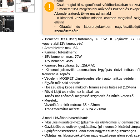
modult!
- Csak megfelelő szigeteléssel, védőburkolatban haszná
- Kimenetét tilos megérinteni működés közben és lekapc
A kondenzátorok töltve maradhatnak!
- A kimeneti vezetéket minden esetben megfelelő szige
ellátni!
- Oktatási és laborprojektekben nagyfeszültség
szemléltetésére!
• Bemeneti feszültség tartomány: 6...15V DC (ajánlott: 3S Li
vagy stabil 12V tápegység)
• Áramfelvétel: max. 5A
• Kimeneti teljesítmény:
- 15V bemenet: max. 70W
- 12V bemenet: 45W
• Kimeneti feszültség: 10...25kV AC
• Kimeneti jellemzők: automatikus ívgyújtás (kézi indítás né
frekvencia-söprés
• Védelem: MOSFET túlmelegedés elleni automatikus védelem
• Egyéb műszaki adatok:
- Hosszú ideig képes működni természetes hűtéssel (12V-on)
- Rövid idejű teszteléshez is alkalmas
- Tartós használatnál megfelelő szigetelés és hűtés kötelező
• Méretek:
- Vezérlő áramkör mérete: 35 × 23mm
- Transzformátor mérete: 26 × 24 × 21mm
A modul kiválóan használható:
• Ívkisülési kísérletekhez (plazma- és elektromos ív demonstrác
• Gázkisüléses csövek gyújtásához (pl. neoncső, kisülési lámpa
• Gyújtórendszerekhez, ahol stabil nagyfeszültség szükséges
• Oktatási és laborprojektekben nagyfeszültségű jelenségek sze