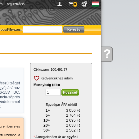
és
|
Regisztráció
0
ípus/Kifejezés:
?
Kérdése
van
Cikkszám:
100.491.77
Kedvencekhez adom
szültséget
Mennyiség (db):
 gyújtásához
 6-15V DC,
ncia-söprés
védelemmel
Egységár ÁFA nélkül
.
1+
3 056
Ft
5+
2 764
Ft
10+
2 695
Ft
20+
2 638
Ft
ség emberre és
50+
2 562
Ft
eti üzembe a
*
A megjelenített ár az
egyéni