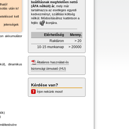
beállításnak megfelelően nettó
lható!
(ÁFA nélküli) ár
, mely már
solás után is!
tartalmazza az esetleges egyedi
kedvezményt, szállítási költség
teléssel kell
nélkül. Módosításához kattintson a
fejléc
ikonjára.
ű jelenségek
Elérhetőség
Menny.
-ion akkumulátor
Raktáron
> 20
10-15 munkanap
> 20000
Általános használati és
lkül), dinamikus
biztonsági útmutató (HU)
Kérdése van?
Írjon nekünk most!
iók)
)
mléltetésére