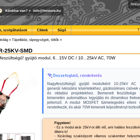
Belép
Kérdése van?
»
info@hestore.hu
T
, szolgáltatások
Cikkek
Súgó
lvilág
»
Tápellátás, tápegységek, töltők
»
R-25KV-SMD
feszültségű! gyújtó modul, 6...15V DC / 10...25kV AC, 70W
Összefoglaló, rendeltetés
Nagyfeszültségű gyújtó modulként 10-25kV AC fe
generál ívkisülési kísérletekhez, gázkisüléses csövek
és oktatási projektekhez. Bemeneti feszültsége
kimenetén automatikus ívgyújtás és dinamikus frekve
jellemző. A modul MOSFET túlmelegedés elleni 
rendelkezik, és akár 70W kimeneti teljesítményt biztosít
Figyelem!
- Ez a modul akár 25kV-ot állít elő, ami halálos feszült
állatra is!
- Kizárólag szakképzett villamos szakember helyezh