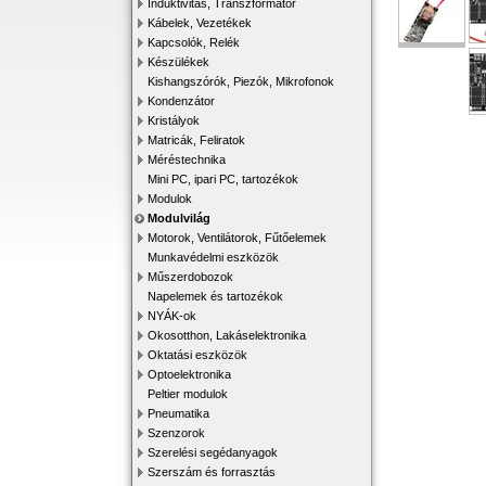
Induktivitás, Transzformátor
Kábelek, Vezetékek
Kapcsolók, Relék
Készülékek
Kishangszórók, Piezók, Mikrofonok
Kondenzátor
Kristályok
Matricák, Feliratok
Méréstechnika
Mini PC, ipari PC, tartozékok
Modulok
Modulvilág
Motorok, Ventilátorok, Fűtőelemek
Munkavédelmi eszközök
Műszerdobozok
Napelemek és tartozékok
NYÁK-ok
Okosotthon, Lakáselektronika
Oktatási eszközök
Optoelektronika
Peltier modulok
Pneumatika
Szenzorok
Szerelési segédanyagok
Szerszám és forrasztás