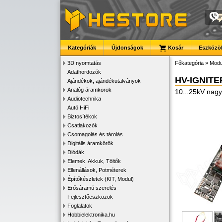
Kategóriák
Újdonságok
Kosár
Eszközök
3D nyomtatás
Főkategória
»
Modu
Adathordozók
HV-IGNITE
Ajándékok, ajándékutalványok
Analóg áramkörök
10...25kV nagy
Audiotechnika
Autó HiFi
Biztosítékok
Csatlakozók
Csomagolás és tárolás
Digitális áramkörök
Diódák
Elemek, Akkuk, Töltők
Ellenállások, Potméterek
Építőkészletek (KIT, Modul)
Erősáramú szerelés
Fejlesztőeszközök
Foglalatok
Hobbielektronika.hu