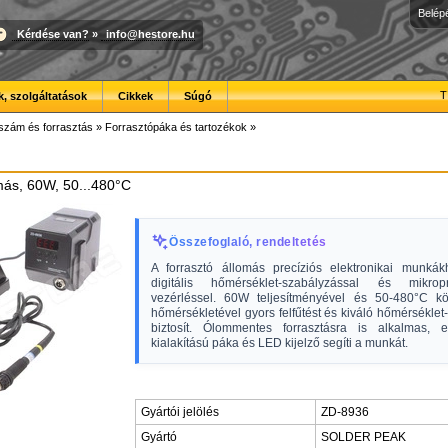
Belép
Kérdése van?
»
info@hestore.hu
T
, szolgáltatások
Cikkek
Súgó
szám és forrasztás
»
Forrasztópáka és tartozékok
»
más, 60W, 50...480°C
Összefoglaló, rendeltetés
A forrasztó állomás precíziós elektronikai munkákh
digitális hőmérséklet-szabályzással és mikropr
vezérléssel. 60W teljesítményével és 50-480°C kö
hőmérsékletével gyors felfűtést és kiváló hőmérséklet-s
biztosít. Ólommentes forrasztásra is alkalmas, 
kialakítású páka és LED kijelző segíti a munkát.
Gyártói jelölés
ZD-8936
Gyártó
SOLDER PEAK