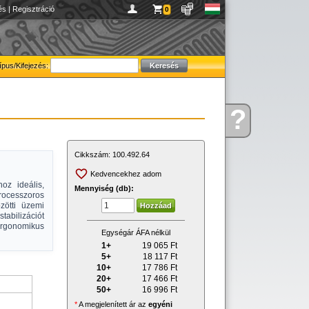
és
|
Regisztráció
0
ípus/Kifejezés:
?
Kérdése
van
Cikkszám:
100.492.64
Kedvencekhez adom
oz ideális,
Mennyiség (db):
ocesszoros
zötti üzemi
tabilizációt
ergonomikus
Egységár ÁFA nélkül
1+
19 065
Ft
5+
18 117
Ft
10+
17 786
Ft
20+
17 466
Ft
50+
16 996
Ft
*
A megjelenített ár az
egyéni