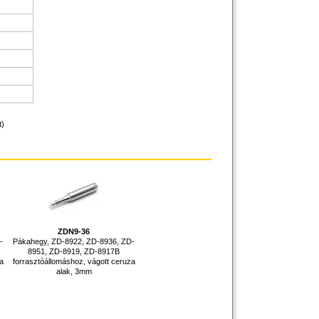
t)
ZDN9-36
-
Pákahegy, ZD-8922, ZD-8936, ZD-
8951, ZD-8919, ZD-8917B
a
forrasztóállomáshoz, vágott ceruza
alak, 3mm