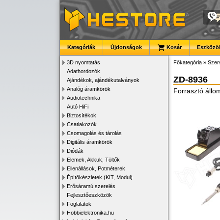
Kategóriák
Újdonságok
Kosár
Eszközök
3D nyomtatás
Főkategória
»
Szer
Adathordozók
ZD-8936
Ajándékok, ajándékutalványok
Analóg áramkörök
Forrasztó állo
Audiotechnika
Autó HiFi
Biztosítékok
Csatlakozók
Csomagolás és tárolás
Digitális áramkörök
Diódák
Elemek, Akkuk, Töltők
Ellenállások, Potméterek
Építőkészletek (KIT, Modul)
Erősáramú szerelés
Fejlesztőeszközök
Foglalatok
Hobbielektronika.hu