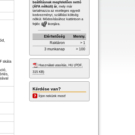
beállításnak megfelelően nettó
(ÁFA nélküli) ár
, mely már
tartalmazza az esetleges egyedi
kedvezményt, szállítási költség
nélkül. Módosításához kattintson a
fejléc
ikonjára.
Elérhetőség
Menny.
ód,
Raktáron
> 1
3 munkanap
> 100
°F skála
Használati utasítás, HU (PDF,
ció,
315 KB)
rlés,
iával
Kérdése van?
Írjon nekünk most!