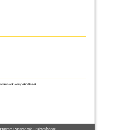
 termékek kompatibilitását.
 Program
•
Visszahívás
•
Elérhetőségek