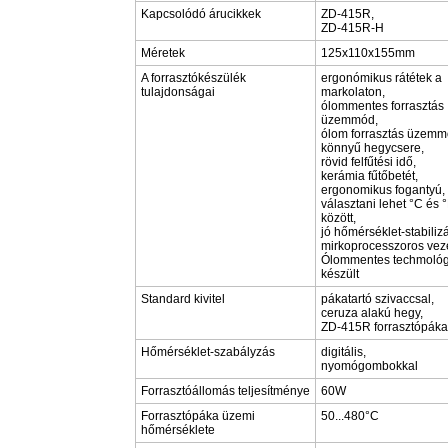
Kapcsolódó árucikkek
ZD-415R,
ZD-415R-H
Méretek
125x110x155mm
A forrasztókészülék
ergonómikus rátétek a
tulajdonságai
markolaton,
ólommentes forrasztás
üzemmód,
ólom forrasztás üzemm
könnyű hegycsere,
rövid felfűtési idő,
kerámia fűtőbetét,
ergonomikus fogantyú,
választani lehet °C és 
között,
jó hőmérséklet-stabilizá
mirkoprocesszoros vezé
Ólommentes techmológ
készült
Standard kivitel
pákatartó szivaccsal,
ceruza alakú hegy,
ZD-415R forrasztópáka
Hőmérséklet-szabályzás
digitális,
nyomógombokkal
Forrasztóállomás teljesítménye
60W
Forrasztópáka üzemi
50...480°C
hőmérséklete