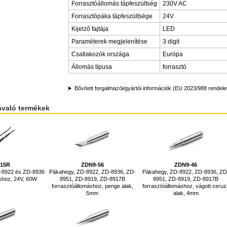
Forrasztóállomás tápfeszültség
230V AC
Forrasztópáka tápfeszültsége
24V
Kijelző fajtája
LED
Paraméterek megjelenítése
3 digit
Csatlakozók országa
Európa
Állomás típusa
forrasztó
Bővített forgalmazói/gyártói információk (EU 2023/988 rendele
ávaló termékek
415R
ZDN9-56
ZDN9-46
D-8922 és ZD-8936
Pákahegy, ZD-8922, ZD-8936, ZD-
Pákahegy, ZD-8922, ZD-8936, ZD
shoz, 24V, 60W
8951, ZD-8919, ZD-8917B
8951, ZD-8919, ZD-8917B
forrasztóállomáshoz, penge alak,
forrasztóállomáshoz, vágott ceruz
5mm
alak, 4mm