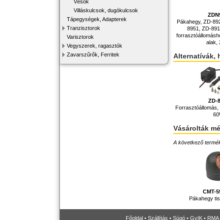
Vésők
Villáskulcsok, dugókulcsok
ZDN
Tápegységek, Adapterek
Pákahegy, ZD-89
Tranzisztorok
8951, ZD-89
forrasztóállomásh
Varisztorok
alak
Vegyszerek, ragasztók
Zavarszűrők, Ferritek
Alternatívák, 
ZD-
Forrasztóállomás, 
6
Vásárolták m
A következő terméke
CMT-5
Pákahegy tisz
Főoldal
•
Szállítás
•
Súgó
•
GyIK
•
RMA