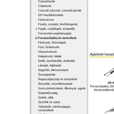
Csavarhúzók
Csipeszek
Csiszoló vásznak, csiszoló párnák
DIY Kezdőkészletek
Fázisceruza
Festés, ecsetek, festőhengerek
Fogók, csípőfogók, krimpelők
Forrasztási segédanyagok
Forrasztópáka és tartozékok
Fűrészek, fűrészlapok
Fúró, fúrókészlet
Imbuszkulcsok
Ajánlott hozz
Kalapácsok, balták
Kefék, tisztítókefék, drótkefék
Lámpák, fejlámpák
Nagyítók, Mikroszkópok
Ónszippantók
Ragasztópisztoly és tartozékok
ZD-
Reszelők, reszelőkészletek
Forrasztópáka, Z
Szerszámkészletek, Állványok, egyéb
forrasztóállomá
Szigetelőszalag
Szikék, ollók
Szorítók és satuk
Tolómérők, mérőszalagok,
vízmértékek