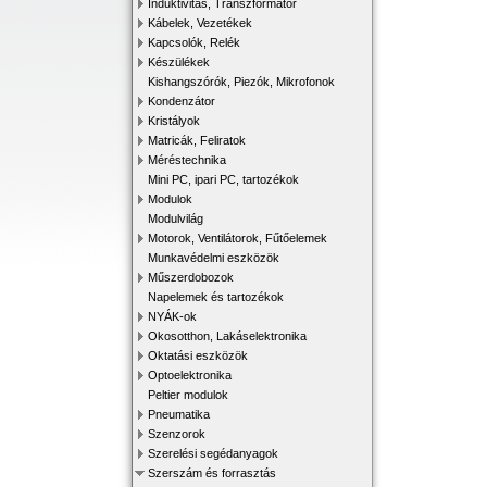
Induktivitás, Transzformátor
Kábelek, Vezetékek
Kapcsolók, Relék
Készülékek
Kishangszórók, Piezók, Mikrofonok
Kondenzátor
Kristályok
Matricák, Feliratok
Méréstechnika
Mini PC, ipari PC, tartozékok
Modulok
Modulvilág
Motorok, Ventilátorok, Fűtőelemek
Munkavédelmi eszközök
Műszerdobozok
Napelemek és tartozékok
NYÁK-ok
Okosotthon, Lakáselektronika
Oktatási eszközök
Optoelektronika
Peltier modulok
Pneumatika
Szenzorok
Szerelési segédanyagok
Szerszám és forrasztás