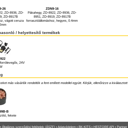
9-26
ZDN9-16
22, ZD-8936, ZD-
Pákahegy, ZD-8922, ZD-8936, ZD-
19, ZD-8917B
8951, ZD-8919, ZD-8917B
oz, vágott ceruza
forrasztóállomáshoz, hegyes, 0.4mm
, 2mm
hasonló / helyettesítő termékek
8922
forrólevegős, 24V
0W
ég
ket más vásárlók rendelték a fent említett modellel együtt. Kérjük, ellenőrizze a kiválasztott
99B-B
tító, fekete
•
Általános szerződési feltételek (ÁSZF)
•
Adatvédelem
•
BK-KITS
•
HESTORE API
•
Partner