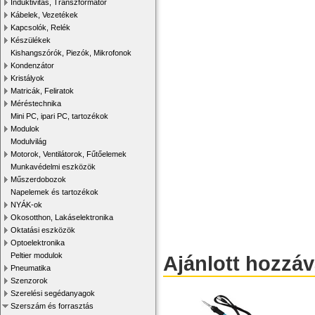
Induktivitás, Transzformátor
Kábelek, Vezetékek
Kapcsolók, Relék
Készülékek
Kishangszórók, Piezók, Mikrofonok
Kondenzátor
Kristályok
Matricák, Feliratok
Méréstechnika
Mini PC, ipari PC, tartozékok
Modulok
Modulvilág
Motorok, Ventilátorok, Fűtőelemek
Munkavédelmi eszközök
Műszerdobozok
Napelemek és tartozékok
NYÁK-ok
Okosotthon, Lakáselektronika
Oktatási eszközök
Optoelektronika
Peltier modulok
Ajánlott hozzá
Pneumatika
Szenzorok
Szerelési segédanyagok
Szerszám és forrasztás