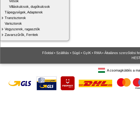
Vésők
Villáskulcsok, dugókulcsok
Tápegységek, Adapterek
Tranzisztorok
Varisztorok
Vegyszerek, ragasztók
Zavarszűrők, Ferritek
Főoldal
•
Szállítás
•
Súgó
•
GyIK
•
RMA
•
Általános szerződési fe
HESTO
A csomagküldés a ma