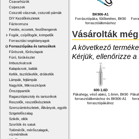
Csavarhúzók
Csipeszek
Csiszoló vásznak, csiszoló párnák
BK906-A1
DIY Kezdőkészletek
Forrásztópáka, fűtőbetétes, BK90
Forra
forrasztóállomáshoz
Fázisceruza
Festés, ecsetek, festőhengerek
Vásárolták még
Fogók, csípőfogók, krimpelők
Forrasztási segédanyagok
A következő termékek
Forrasztópáka és tartozékok
Fűrészek, fűrészlapok
Kérjük, ellenőrizze a
Fúró, fúrókészlet
Imbuszkulcsok
Kalapácsok, balták
Kefék, tisztítókefék, drótkefék
Lámpák, fejlámpák
Nagyítók, Mikroszkópok
600-1.6D
Ónszippantók
Pákahegy, véső alakú, 1.6mm, BK90
Pákah
Ragasztópisztoly és tartozékok
forrasztóállomáshoz és BK906-A1
forr
Reszelők, reszelőkészletek
forrasztópákához
Szerszámkészletek, Állványok, egyéb
Szigetelőszalag
Szikék, ollók
Szorítók és satuk
Tolómérők, mérőszalagok,
vízmértékek