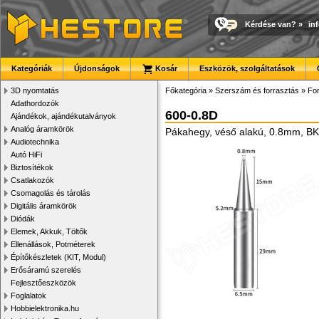
Kérdése van?
»
in
Kategóriák
Újdonságok
Kosár
Eszközök, szolgáltatások
3D nyomtatás
Főkategória
»
Szerszám és forrasztás
»
For
Adathordozók
600-0.8D
Ajándékok, ajándékutalványok
Analóg áramkörök
Pákahegy, véső alakú, 0.8mm, BK
Audiotechnika
Autó HiFi
Biztosítékok
Csatlakozók
Csomagolás és tárolás
Digitális áramkörök
Diódák
Elemek, Akkuk, Töltők
Ellenállások, Potméterek
Építőkészletek (KIT, Modul)
Erősáramú szerelés
Fejlesztőeszközök
Foglalatok
Hobbielektronika.hu