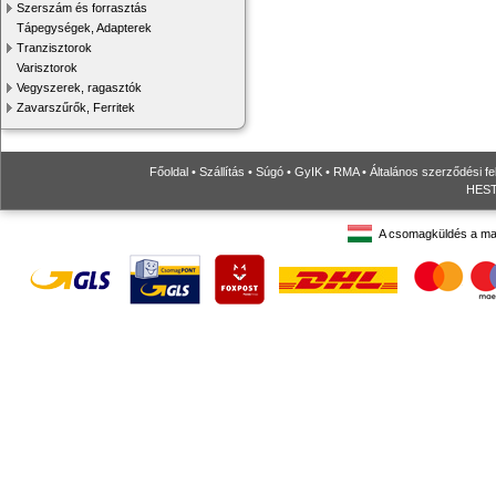
Szerszám és forrasztás
Tápegységek, Adapterek
Tranzisztorok
Varisztorok
Vegyszerek, ragasztók
Zavarszűrők, Ferritek
Főoldal
•
Szállítás
•
Súgó
•
GyIK
•
RMA
•
Általános szerződési fe
HESTO
A csomagküldés a ma