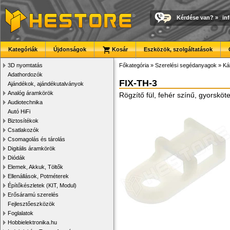
Kérdése van?
»
in
Kategóriák
Újdonságok
Kosár
Eszközök, szolgáltatások
3D nyomtatás
Főkategória
»
Szerelési segédanyagok
»
Ká
Adathordozók
FIX-TH-3
Ajándékok, ajándékutalványok
Analóg áramkörök
Rögzítő fül, fehér színű, gyorskö
Audiotechnika
Autó HiFi
Biztosítékok
Csatlakozók
Csomagolás és tárolás
Digitális áramkörök
Diódák
Elemek, Akkuk, Töltők
Ellenállások, Potméterek
Építőkészletek (KIT, Modul)
Erősáramú szerelés
Fejlesztőeszközök
Foglalatok
Hobbielektronika.hu