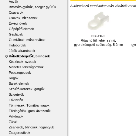
Anyák
A következő termékeket más vásárlók rendelték
Biztosító gyűrűk, seeger gyűrűk
Csavarok
Csövek, vízcsövek
Érvéghüvely
Gépépítő elemek
Géplábak
FIX-TH-5
Gumilábak, műszerlábak
Rögzítő fül, fehér színű,
gyorskötegelő szélesség: 5,2mm
gy
Hűtőbordák
Játék alkatrészek
Kábelkötegelők, bilincsek
Készletek, szettek
Menetes tekerőgombok
Popszegecsek
Rugók
Sarok elemek
Szállító kerekek, görgők
Szigetelők
Távtartók
Tömítések, Tömítőanyagok
Törésgátlók, gumi átvezetők
Vakdugók
Zárak
Zsanérok, bilincsek, fogantyúk
Zsugorcsövek