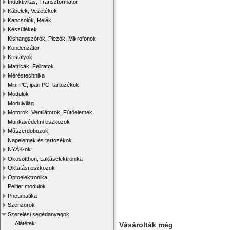
Induktivitás, Transzformátor
Kábelek, Vezetékek
Kapcsolók, Relék
Készülékek
Kishangszórók, Piezók, Mikrofonok
Kondenzátor
Kristályok
Matricák, Feliratok
Méréstechnika
Mini PC, ipari PC, tartozékok
Modulok
Modulvilág
Motorok, Ventilátorok, Fűtőelemek
Munkavédelmi eszközök
Műszerdobozok
Napelemek és tartozékok
NYÁK-ok
Okosotthon, Lakáselektronika
Oktatási eszközök
Optoelektronika
Peltier modulok
Pneumatika
Szenzorok
Szerelési segédanyagok
Alátétek
Vásárolták még