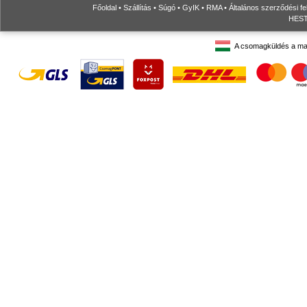
Főoldal
•
Szállítás
•
Súgó
•
GyIK
•
RMA
•
Általános szerződési fe
HESTO
A csomagküldés a ma