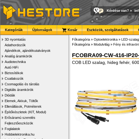
Kérdése van?
»
in
Kategóriák
Újdonságok
Kosár
Eszközök, szolgáltatások
3D nyomtatás
Főkategória
»
Optoelektronika
»
LED-szalago
Főkategória
»
Modulvilág
»
Fény és infravör
Adathordozók
Ajándékok, ajándékutalványok
FCOBRA09-CW-416-IP20
Analóg áramkörök
Audiotechnika
COB LED szalag, hideg fehér, 60
Autó HiFi
Biztosítékok
Csatlakozók
Csomagolás és tárolás
Digitális áramkörök
Diódák
Elemek, Akkuk, Töltők
Ellenállások, Potméterek
Építőkészletek (KIT, Modul)
Erősáramú szerelés
Fejlesztőeszközök
Foglalatok
Hobbielektronika.hu