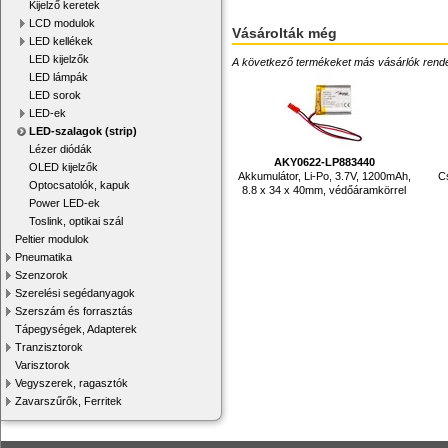
Kijelző keretek
LCD modulok
Vásárolták még
LED kellékek
LED kijelzők
A következő termékeket más vásárlók rendelték
LED lámpák
LED sorok
LED-ek
LED-szalagok (strip)
Lézer diódák
AKY0622-LP883440
OLED kijelzők
Akkumulátor, Li-Po, 3.7V, 1200mAh,
Cs
Optocsatolók, kapuk
8.8 x 34 x 40mm, védőáramkörrel
Power LED-ek
Toslink, optikai szál
Peltier modulok
Pneumatika
Szenzorok
Szerelési segédanyagok
Szerszám és forrasztás
Tápegységek, Adapterek
Tranzisztorok
Varisztorok
Vegyszerek, ragasztók
Zavarszűrők, Ferritek