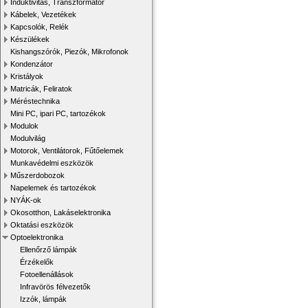
Induktivitás, Transzformátor
Kábelek, Vezetékek
Kapcsolók, Relék
Készülékek
Kishangszórók, Piezók, Mikrofonok
Kondenzátor
Kristályok
Matricák, Feliratok
Méréstechnika
Mini PC, ipari PC, tartozékok
Modulok
Modulvilág
Motorok, Ventilátorok, Fűtőelemek
Munkavédelmi eszközök
Műszerdobozok
Napelemek és tartozékok
NYÁK-ok
Okosotthon, Lakáselektronika
Oktatási eszközök
Optoelektronika
Ellenőrző lámpák
Érzékelők
Fotoellenállások
Infravörös félvezetők
Izzók, lámpák