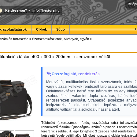
Belép
Kérdése van?
»
info@hestore.hu
T
, szolgáltatások
Cikkek
Súgó
szám és forrasztás
»
Szerszámkészletek, Állványok, egyéb
»
tifunkciós táska, 400 x 300 x 200mm - szerszámok nélkül
Összefoglaló, rendeltetés
Merevfalú, multifunkciós táska szerszámok, fotós fe
vagy utazási kellékek rendezett tárolására és szállítás
Oldalmerevítéses belső tere három fix és egy kihajt
zsebes füllel, valamint dupla cipzáras, hálós fedél
rendszerezett pakolást. Strapabíró poliészter anyag
lecipzározható oldalzsebekkel, tépőzáras mélyz
állítható vállpánttal a sokoldalú használatért.
Többcélú (szerszámos-, fotós, utazótáska stb.) felhasználá
rendelkező táskánk újdonságnak számít a piacon. Oldalmerevít
tere 3 fix zsebbel, ill. egy kihajtható 3 zsebes füllel rendelkezik
kétszintű fedele belül hálós. Mindkét hosszanti oldala lecipzároz