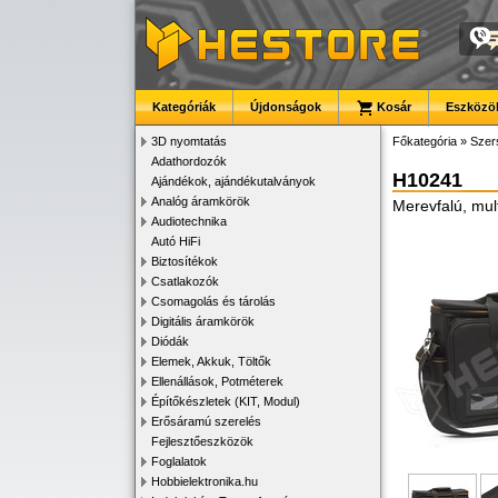
Kategóriák
Újdonságok
Kosár
Eszközök
3D nyomtatás
Főkategória
»
Szer
Adathordozók
H10241
Ajándékok, ajándékutalványok
Analóg áramkörök
Merevfalú, mul
Audiotechnika
Autó HiFi
Biztosítékok
Csatlakozók
Csomagolás és tárolás
Digitális áramkörök
Diódák
Elemek, Akkuk, Töltők
Ellenállások, Potméterek
Építőkészletek (KIT, Modul)
Erősáramú szerelés
Fejlesztőeszközök
Foglalatok
Hobbielektronika.hu