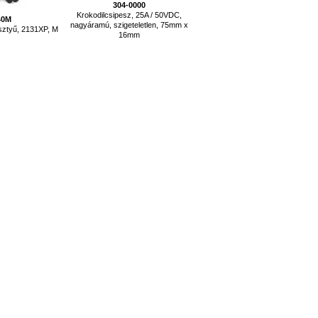
304-0000
Krokodilcsipesz, 25A / 50VDC,
40M
nagyáramú, szigeteletlen, 75mm x
sztyű, 2131XP, M
16mm