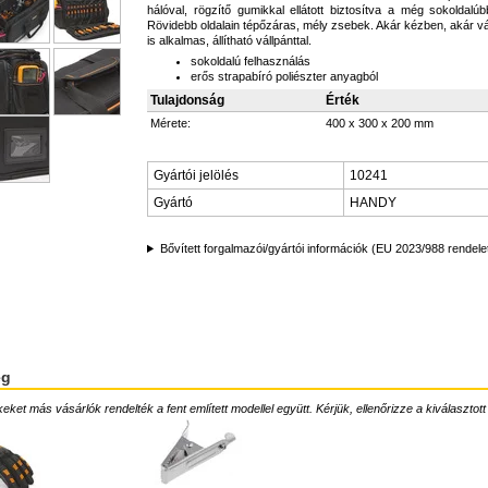
hálóval, rögzítő gumikkal ellátott biztosítva a még sokoldalúb
Rövidebb oldalain tépőzáras, mély zsebek. Akár kézben, akár v
is alkalmas, állítható vállpánttal.
sokoldalú felhasználás
erős strapabíró poliészter anyagból
Tulajdonság
Érték
Mérete:
400 x 300 x 200 mm
Gyártói jelölés
10241
Gyártó
HANDY
Bővített forgalmazói/gyártói információk (EU 2023/988 rendele
ég
ket más vásárlók rendelték a fent említett modellel együtt. Kérjük, ellenőrizze a kiválasztott