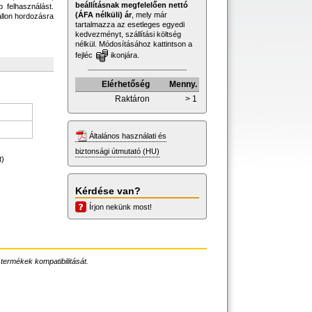
beállításnak megfelelően nettó
b felhasználást.
(ÁFA nélküli) ár
, mely már
állon hordozásra
tartalmazza az esetleges egyedi
kedvezményt, szállítási költség
nélkül. Módosításához kattintson a
fejléc
ikonjára.
Elérhetőség
Menny.
Raktáron
> 1
Általános használati és
biztonsági útmutató (HU)
t)
Kérdése van?
Írjon nekünk most!
 termékek kompatibilitását.