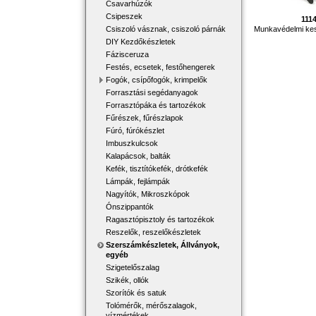
Csavarhúzók
Csipeszek
111
Munkavédelmi ke
Csiszoló vásznak, csiszoló párnák
DIY Kezdőkészletek
Fázisceruza
Festés, ecsetek, festőhengerek
Fogók, csípőfogók, krimpelők
Forrasztási segédanyagok
Forrasztópáka és tartozékok
Fűrészek, fűrészlapok
Fúró, fúrókészlet
Imbuszkulcsok
Kalapácsok, balták
Kefék, tisztítókefék, drótkefék
Lámpák, fejlámpák
Nagyítók, Mikroszkópok
Ónszippantók
Ragasztópisztoly és tartozékok
Reszelők, reszelőkészletek
Szerszámkészletek, Állványok,
egyéb
Szigetelőszalag
Szikék, ollók
Szorítók és satuk
Tolómérők, mérőszalagok,
vízmértékek