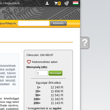
és
|
Regisztráció
0
ípus/Kifejezés:
?
Kérdése
van
Cikkszám:
100.490.87
Kedvencekhez adom
lszerelések
Mennyiség (db):
ára szolgál.
ható, három
lel biztosít
ból készült,
Egységár ÁFA nélkül
sebekkel és
1+
12 240
Ft
10+
11 656
Ft
50+
11 541
Ft
si lehetőséggel
100+
11 342
Ft
éses nagy belső
200+
11 143
Ft
. Dupla cipzáros,
*
A megjelenített ár az
egyéni
ható, zsebekkel,