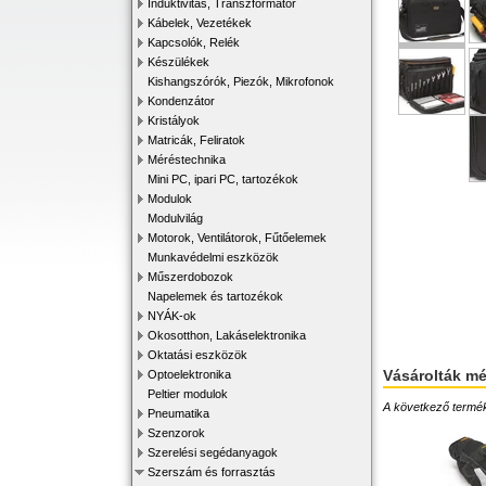
Induktivitás, Transzformátor
Kábelek, Vezetékek
Kapcsolók, Relék
Készülékek
Kishangszórók, Piezók, Mikrofonok
Kondenzátor
Kristályok
Matricák, Feliratok
Méréstechnika
Mini PC, ipari PC, tartozékok
Modulok
Modulvilág
Motorok, Ventilátorok, Fűtőelemek
Munkavédelmi eszközök
Műszerdobozok
Napelemek és tartozékok
NYÁK-ok
Okosotthon, Lakáselektronika
Oktatási eszközök
Vásárolták m
Optoelektronika
Peltier modulok
A következő terméke
Pneumatika
Szenzorok
Szerelési segédanyagok
Szerszám és forrasztás