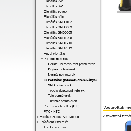
Ellenállás 2W
Ellenállás 3W
Ellenállás egyéb
Ellenállás háló
Ellenállás SMD0402
Ellenállás SMD0603
Ellenállás SMD0805
Ellenállás SMD1206
Ellenállás SMD1210
Ellenállás SMD2512
Huzal ellenállás
Potenciométerek
Cermet, kerámia-fém potméterek
Digitális potméterek
Normál potméterek
Potméter gombok, szerelvények
SMD potméterek
Többfordulatú potméterek
Toló potméterek
Trimmer potméterek
Precíziós ellenállás (DIP)
Vásárolták m
PTC - NTC
A következő terméke
Építőkészletek (KIT, Modul)
Erősáramú szerelés
Fejlesztőeszközök