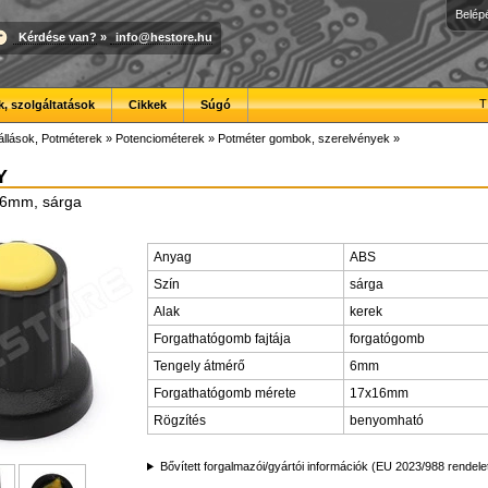
Belép
Kérdése van?
»
info@hestore.hu
T
, szolgáltatások
Cikkek
Súgó
állások, Potméterek
»
Potenciométerek
»
Potméter gombok, szerelvények
»
Y
 6mm, sárga
Anyag
ABS
Szín
sárga
Alak
kerek
Forgathatógomb fajtája
forgatógomb
Tengely átmérő
6mm
Forgathatógomb mérete
17x16mm
Rögzítés
benyomható
Bővített forgalmazói/gyártói információk (EU 2023/988 rendele