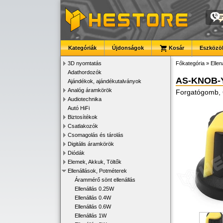
Kategóriák
Újdonságok
Kosár
Eszközök
3D nyomtatás
Főkategória
»
Ellen
Adathordozók
AS-KNOB-
Ajándékok, ajándékutalványok
Analóg áramkörök
Forgatógomb,
Audiotechnika
Autó HiFi
Biztosítékok
Csatlakozók
Csomagolás és tárolás
Digitális áramkörök
Diódák
Elemek, Akkuk, Töltők
Ellenállások, Potméterek
Árammérő sönt ellenállás
Ellenállás 0.25W
Ellenállás 0.4W
Ellenállás 0.6W
Ellenállás 1W