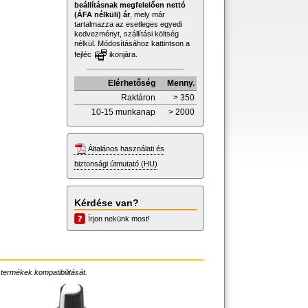
beállításnak megfelelően nettó
(ÁFA nélküli) ár
, mely már
tartalmazza az esetleges egyedi
kedvezményt, szállítási költség
nélkül. Módosításához kattintson a
fejléc
ikonjára.
Elérhetőség
Menny.
Raktáron
> 350
10-15 munkanap
> 2000
Általános használati és
biztonsági útmutató (HU)
Kérdése van?
Írjon nekünk most!
 termékek kompatibilitását.