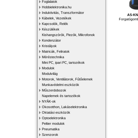
Foglalatok
Hobbielektronika.hu
Induktivitás, Transzformátor
AS-K
Kábelek, Vezetékek
Forgatógom
Kapcsolók, Relék
Készülékek
Kishangszórók, Piezók, Mikrofonok
Kondenzátor
Kristályok
Matricák, Feliratok
Méréstechnika
Mini PC, ipari PC, tartozékok
Modulok
Modulvilág
Motorok, Ventilátorok, Fűtőelemek
Munkavédelmi eszközök
Műszerdobozok
Napelemek és tartozékok
NYÁK-ok
Okosotthon, Lakáselektronika
Oktatási eszközök
Optoelektronika
Peltier modulok
Pneumatika
Szenzorok