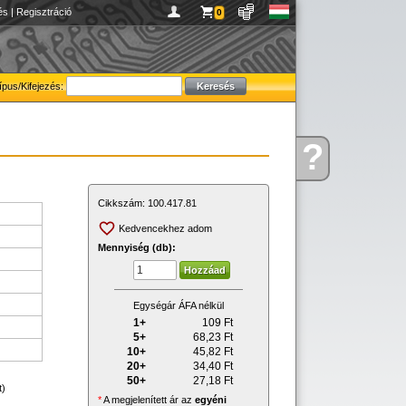
és
|
Regisztráció
0
ípus/Kifejezés:
?
Kérdése
van
Cikkszám:
100.417.81
Kedvencekhez adom
Mennyiség (db):
Egységár ÁFA nélkül
1+
109
Ft
5+
68,23
Ft
10+
45,82
Ft
20+
34,40
Ft
50+
27,18
Ft
t)
*
A megjelenített ár az
egyéni