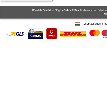
Főoldal
•
Szállítás
•
Súgó
•
GyIK
•
RMA
•
Általános szerződési fe
HESTO
A csomagküldés a ma