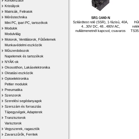
Kondenzátor
Kristályok
Matricák, Feliratok
Méréstechnika
SR1-1440-N
Szilárdtest relé (SSR), 1-fázisú, 40A,
Hűt
Mini PC, ipari PC, tartozékok
4...30V DC, 48...480V AC,
relé
Modulok
nullátmenetnél kapcsol, csavaros
TS35 
Modulvilág
Motorok, Ventilátorok, Fűtőelemek
Munkavédelmi eszközök
Műszerdobozok
Napelemek és tartozékok
NYÁK-ok
Okosotthon, Lakáselektronika
Oktatási eszközök
Optoelektronika
Peltier modulok
Pneumatika
Szenzorok
Szerelési segédanyagok
Szerszám és forrasztás
Tápegységek, Adapterek
Tranzisztorok
Varisztorok
Vegyszerek, ragasztók
Zavarszűrők, Ferritek