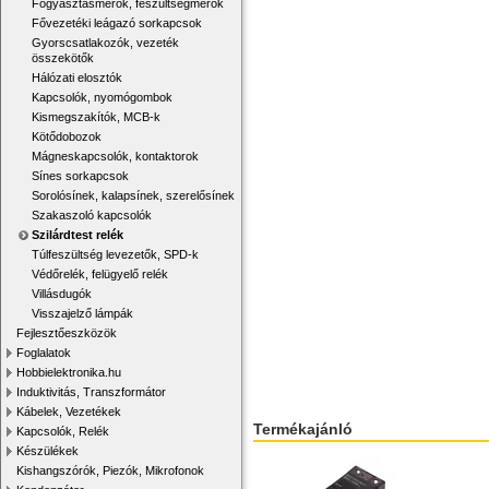
Fogyasztásmérők, feszültségmérők
Fővezetéki leágazó sorkapcsok
Gyorscsatlakozók, vezeték
összekötők
Hálózati elosztók
Kapcsolók, nyomógombok
Kismegszakítók, MCB-k
Kötődobozok
Mágneskapcsolók, kontaktorok
Sínes sorkapcsok
Sorolósínek, kalapsínek, szerelősínek
Szakaszoló kapcsolók
Szilárdtest relék
Túlfeszültség levezetők, SPD-k
Védőrelék, felügyelő relék
Villásdugók
Visszajelző lámpák
Fejlesztőeszközök
Foglalatok
Hobbielektronika.hu
Induktivitás, Transzformátor
Kábelek, Vezetékek
Termékajánló
Kapcsolók, Relék
Készülékek
Kishangszórók, Piezók, Mikrofonok