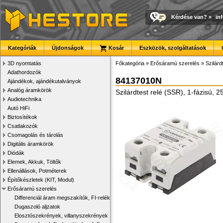
Kérdése van?
»
in
Kategóriák
Újdonságok
Kosár
Eszközök, szolgáltatások
3D nyomtatás
Főkategória
»
Erősáramú szerelés
»
Szilárd
Adathordozók
84137010N
Ajándékok, ajándékutalványok
Analóg áramkörök
Szilárdtest relé (SSR), 1-fázisú, 
Audiotechnika
Autó HiFi
Biztosítékok
Csatlakozók
Csomagolás és tárolás
Digitális áramkörök
Diódák
Elemek, Akkuk, Töltők
Ellenállások, Potméterek
Építőkészletek (KIT, Modul)
Erősáramú szerelés
Differenciál áram megszakítók, FI-relék
Dugaszoló aljzatok
Elosztószekrények, villanyszekrények