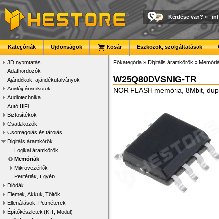
Kérdése van?
»
in
Kategóriák
Újdonságok
Kosár
Eszközök, szolgáltatások
3D nyomtatás
Főkategória
»
Digitális áramkörök
»
Memóri
Adathordozók
W25Q80DVSNIG-TR
Ajándékok, ajándékutalványok
Analóg áramkörök
NOR FLASH memória, 8Mbit, dupl
Audiotechnika
Autó HiFi
Biztosítékok
Csatlakozók
Csomagolás és tárolás
Digitális áramkörök
Logikai áramkörök
Memóriák
Mikrovezérlők
Perifériák, Egyéb
Diódák
Elemek, Akkuk, Töltők
Ellenállások, Potméterek
Építőkészletek (KIT, Modul)