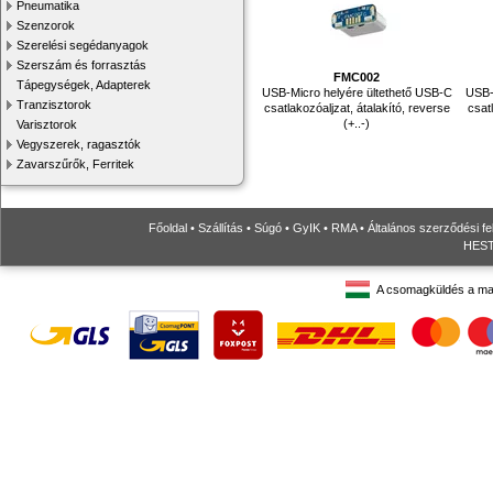
Pneumatika
Szenzorok
Szerelési segédanyagok
Szerszám és forrasztás
FMC002
Tápegységek, Adapterek
USB-Micro helyére ültethető USB-C
USB-
Tranzisztorok
csatlakozóaljzat, átalakító, reverse
csat
(+..-)
Varisztorok
Vegyszerek, ragasztók
Zavarszűrők, Ferritek
Főoldal
•
Szállítás
•
Súgó
•
GyIK
•
RMA
•
Általános szerződési fe
HESTO
A csomagküldés a ma