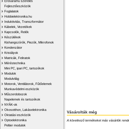
Erősáramú szerelés
Fejlesztőeszközök
Foglalatok
Hobbielektronika.hu
Induktivitás, Transzformátor
Kábelek, Vezetékek
Kapcsolók, Relék
Készülékek
Kishangszórók, Piezók, Mikrofonok
Kondenzátor
Kristályok
Matricák, Feliratok
Méréstechnika
Mini PC, ipari PC, tartozékok
Modulok
Modulvilág
Motorok, Ventilátorok, Fűtőelemek
Munkavédelmi eszközök
Műszerdobozok
Napelemek és tartozékok
NYÁK-ok
Okosotthon, Lakáselektronika
Vásárolták még
Oktatási eszközök
Optoelektronika
A következő termékeket más vásárlók rendelték
Peltier modulok