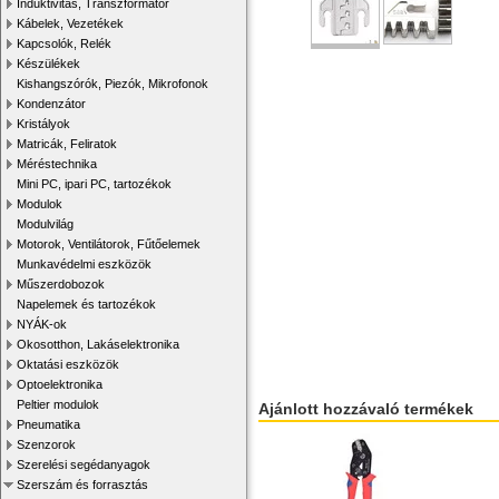
Induktivitás, Transzformátor
Kábelek, Vezetékek
Kapcsolók, Relék
Készülékek
Kishangszórók, Piezók, Mikrofonok
Kondenzátor
Kristályok
Matricák, Feliratok
Méréstechnika
Mini PC, ipari PC, tartozékok
Modulok
Modulvilág
Motorok, Ventilátorok, Fűtőelemek
Munkavédelmi eszközök
Műszerdobozok
Napelemek és tartozékok
NYÁK-ok
Okosotthon, Lakáselektronika
Oktatási eszközök
Optoelektronika
Peltier modulok
Ajánlott hozzávaló termékek
Pneumatika
Szenzorok
Szerelési segédanyagok
Szerszám és forrasztás