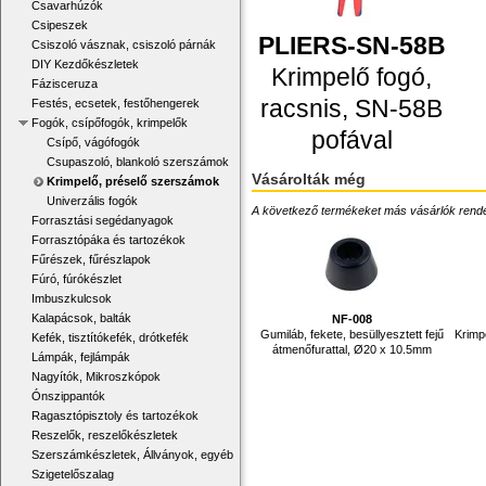
Csavarhúzók
Csipeszek
PLIERS-SN-58B
Csiszoló vásznak, csiszoló párnák
DIY Kezdőkészletek
Krimpelő fogó,
Fázisceruza
racsnis, SN-58B
Festés, ecsetek, festőhengerek
Fogók, csípőfogók, krimpelők
pofával
Csípő, vágófogók
Csupaszoló, blankoló szerszámok
Vásárolták még
Krimpelő, préselő szerszámok
Univerzális fogók
A következő termékeket más vásárlók rendelték
Forrasztási segédanyagok
Forrasztópáka és tartozékok
Fűrészek, fűrészlapok
Fúró, fúrókészlet
Imbuszkulcsok
Kalapácsok, balták
NF-008
Gumiláb, fekete, besüllyesztett fejű
Krimp
Kefék, tisztítókefék, drótkefék
átmenőfurattal, Ø20 x 10.5mm
Lámpák, fejlámpák
Nagyítók, Mikroszkópok
Ónszippantók
Ragasztópisztoly és tartozékok
Reszelők, reszelőkészletek
Szerszámkészletek, Állványok, egyéb
Szigetelőszalag