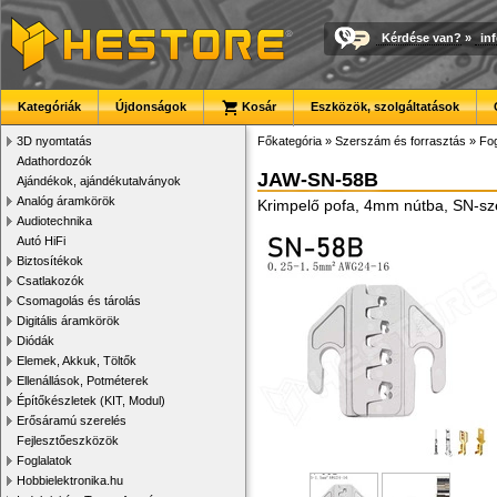
Kérdése van?
»
in
Kategóriák
Újdonságok
Kosár
Eszközök, szolgáltatások
3D nyomtatás
Főkategória
»
Szerszám és forrasztás
»
Fog
Adathordozók
JAW-SN-58B
Ajándékok, ajándékutalványok
Analóg áramkörök
Krimpelő pofa, 4mm nútba, SN-sz
Audiotechnika
Autó HiFi
Biztosítékok
Csatlakozók
Csomagolás és tárolás
Digitális áramkörök
Diódák
Elemek, Akkuk, Töltők
Ellenállások, Potméterek
Építőkészletek (KIT, Modul)
Erősáramú szerelés
Fejlesztőeszközök
Foglalatok
Hobbielektronika.hu