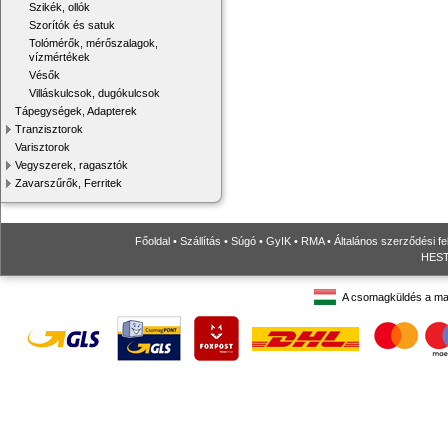
Szikék, ollók
Szorítók és satuk
Tolómérők, mérőszalagok,
vízmértékek
Vésők
Villáskulcsok, dugókulcsok
Tápegységek, Adapterek
Tranzisztorok
Varisztorok
Vegyszerek, ragasztók
Zavarszűrők, Ferritek
Főoldal
•
Szállítás
•
Súgó
•
GyIK
•
RMA
•
Általános szerződési fe
HESTO
A csomagküldés a ma