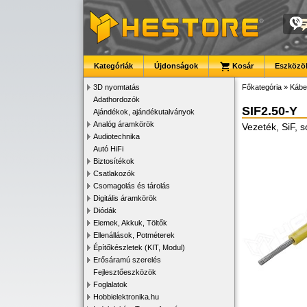
Kategóriák
Újdonságok
Kosár
Eszközök
3D nyomtatás
Főkategória
»
Kábe
Adathordozók
SIF2.50-Y
Ajándékok, ajándékutalványok
Analóg áramkörök
Vezeték, SiF, 
Audiotechnika
Autó HiFi
Biztosítékok
Csatlakozók
Csomagolás és tárolás
Digitális áramkörök
Diódák
Elemek, Akkuk, Töltők
Ellenállások, Potméterek
Építőkészletek (KIT, Modul)
Erősáramú szerelés
Fejlesztőeszközök
Foglalatok
Hobbielektronika.hu