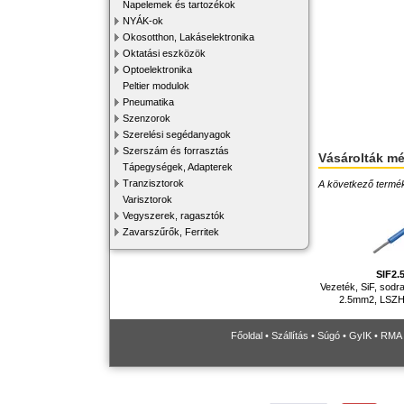
Napelemek és tartozékok
NYÁK-ok
Okosotthon, Lakáselektronika
Oktatási eszközök
Optoelektronika
Peltier modulok
Pneumatika
Szenzorok
Szerelési segédanyagok
Szerszám és forrasztás
Vásárolták m
Tápegységek, Adapterek
Tranzisztorok
A következő terméke
Varisztorok
Vegyszerek, ragasztók
Zavarszűrők, Ferritek
SIF2.
Vezeték, SiF, sodra
2.5mm2, LSZH, 
Főoldal
•
Szállítás
•
Súgó
•
GyIK
•
RMA