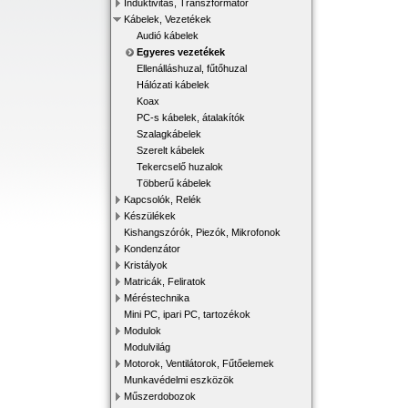
Induktivitás, Transzformátor
Kábelek, Vezetékek
Audió kábelek
Egyeres vezetékek
Ellenálláshuzal, fűtőhuzal
Hálózati kábelek
Koax
PC-s kábelek, átalakítók
Szalagkábelek
Szerelt kábelek
Tekercselő huzalok
Többerű kábelek
Kapcsolók, Relék
Készülékek
Kishangszórók, Piezók, Mikrofonok
Kondenzátor
Kristályok
Matricák, Feliratok
Méréstechnika
Mini PC, ipari PC, tartozékok
Modulok
Modulvilág
Motorok, Ventilátorok, Fűtőelemek
Munkavédelmi eszközök
Műszerdobozok