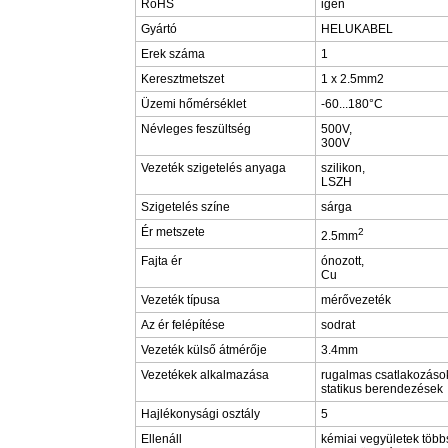
RoHS
igen
Gyártó
HELUKABEL
Erek száma
1
Keresztmetszet
1 x 2.5mm2
Üzemi hőmérséklet
-60...180°C
Névleges feszültség
500V,
300V
Vezeték szigetelés anyaga
szilikon,
LSZH
Szigetelés színe
sárga
Ér metszete
2
2.5mm
Fajta ér
ónozott,
Cu
Vezeték típusa
mérővezeték
Az ér felépítése
sodrat
Vezeték külső átmérője
3.4mm
Vezetékek alkalmazása
rugalmas csatlakozáso
statikus berendezések
Hajlékonysági osztály
5
Ellenáll
kémiai vegyületek több