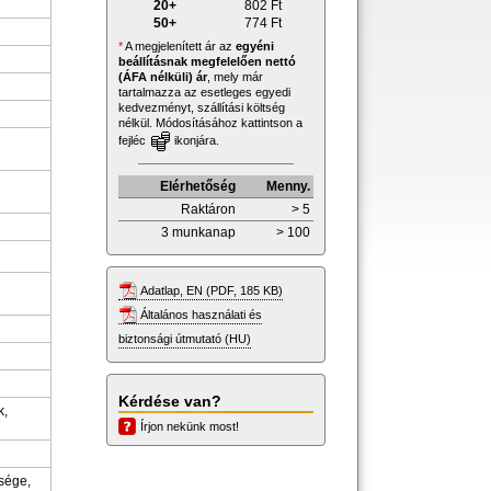
20+
802
Ft
50+
774
Ft
*
A megjelenített ár az
egyéni
beállításnak megfelelően nettó
(ÁFA nélküli) ár
, mely már
tartalmazza az esetleges egyedi
kedvezményt, szállítási költség
nélkül. Módosításához kattintson a
fejléc
ikonjára.
Elérhetőség
Menny.
Raktáron
> 5
3 munkanap
> 100
Adatlap, EN (PDF, 185 KB)
Általános használati és
biztonsági útmutató (HU)
Kérdése van?
k,
Írjon nekünk most!
sége,