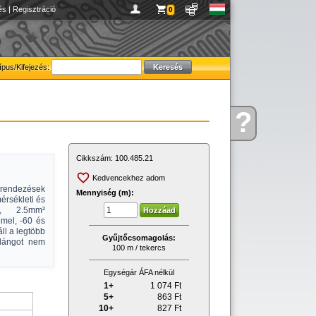
és
|
Regisztráció
0
ípus/Kifejezés:
?
Kérdése
van
Cikkszám:
100.485.21
Kedvencekhez adom
endezések
Mennyiség (m):
érsékleti és
ú, 2.5mm²
mel, -60 és
ll a legtöbb
Gyűjtőcsomagolás:
 lángot nem
100 m / tekercs
Egységár ÁFA nélkül
1+
1 074
Ft
5+
863
Ft
10+
827
Ft