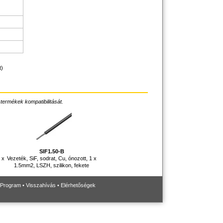
t)
 termékek kompatibilitását.
SIF1.50-B
 x
Vezeték, SiF, sodrat, Cu, ónozott, 1 x
1.5mm2, LSZH, szilikon, fekete
 Program
•
Visszahívás
•
Elérhetőségek