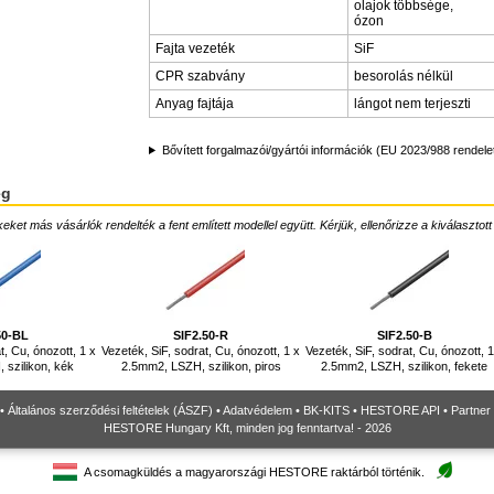
olajok többsége,
ózon
Fajta vezeték
SiF
CPR szabvány
besorolás nélkül
Anyag fajtája
lángot nem terjeszti
Bővített forgalmazói/gyártói információk (EU 2023/988 rendele
ég
ket más vásárlók rendelték a fent említett modellel együtt. Kérjük, ellenőrizze a kiválasztott
50-BL
SIF2.50-R
SIF2.50-B
t, Cu, ónozott, 1 x
Vezeték, SiF, sodrat, Cu, ónozott, 1 x
Vezeték, SiF, sodrat, Cu, ónozott, 1
szilikon, kék
2.5mm2, LSZH, szilikon, piros
2.5mm2, LSZH, szilikon, fekete
•
Általános szerződési feltételek (ÁSZF)
•
Adatvédelem
•
BK-KITS
•
HESTORE API
•
Partner
HESTORE Hungary Kft, minden jog fenntartva! - 2026
A csomagküldés a magyarországi HESTORE raktárból történik.