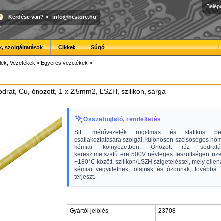
Belép
Kérdése van?
»
info@hestore.hu
T
, szolgáltatások
Cikkek
Súgó
lek, Vezetékek
»
Egyeres vezetékek
»
sodrat, Cu, ónozott, 1 x 2.5mm2, LSZH, szilikon, sárga
Összefoglaló, rendeltetés
SiF mérővezeték rugalmas és statikus ber
csatlakoztatására szolgál, különösen szélsőséges hőm
kémiai környezetben. Ónozott réz sodrat
keresztmetszetű ere 500V névleges feszültségen üze
+180°C között, szilikon/LSZH szigeteléssel, mely ellená
kémiai vegyületnek, olajnak és ózonnak, továbbá
terjeszt.
Gyártói jelölés
23708