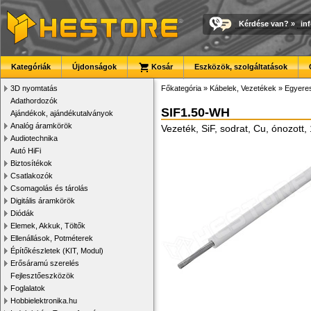
Kérdése van?
»
in
Kategóriák
Újdonságok
Kosár
Eszközök, szolgáltatások
3D nyomtatás
Főkategória
»
Kábelek, Vezetékek
»
Egyere
Adathordozók
SIF1.50-WH
Ajándékok, ajándékutalványok
Analóg áramkörök
Vezeték, SiF, sodrat, Cu, ónozott,
Audiotechnika
Autó HiFi
Biztosítékok
Csatlakozók
Csomagolás és tárolás
Digitális áramkörök
Diódák
Elemek, Akkuk, Töltők
Ellenállások, Potméterek
Építőkészletek (KIT, Modul)
Erősáramú szerelés
Fejlesztőeszközök
Foglalatok
Hobbielektronika.hu