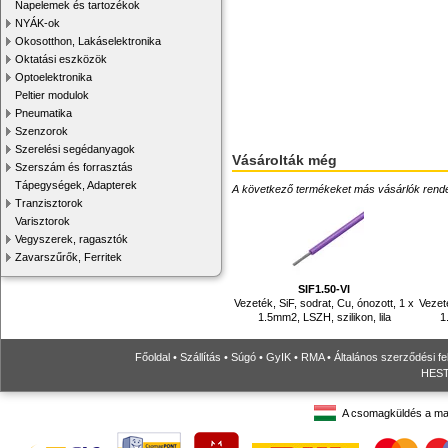
Napelemek és tartozékok
NYÁK-ok
Okosotthon, Lakáselektronika
Oktatási eszközök
Optoelektronika
Peltier modulok
Pneumatika
Szenzorok
Szerelési segédanyagok
Vásárolták még
Szerszám és forrasztás
Tápegységek, Adapterek
A következő termékeket más vásárlók rendelték
Tranzisztorok
Varisztorok
Vegyszerek, ragasztók
Zavarszűrők, Ferritek
SIF1.50-VI
Vezeték, SiF, sodrat, Cu, ónozott, 1 x
Vezeté
1.5mm2, LSZH, szilikon, lila
1
Főoldal
•
Szállítás
•
Súgó
•
GyIK
•
RMA
•
Általános szerződési fe
HESTO
A csomagküldés a ma