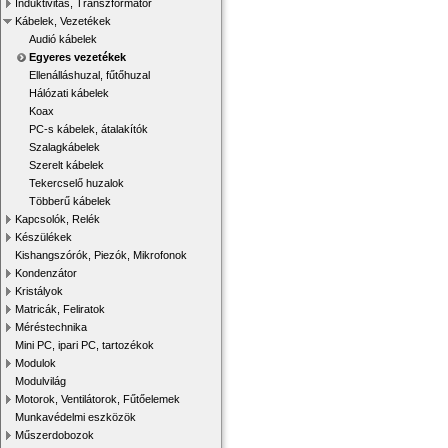
Induktivitás, Transzformátor
Kábelek, Vezetékek
Audió kábelek
Egyeres vezetékek
Ellenálláshuzal, fűtőhuzal
Hálózati kábelek
Koax
PC-s kábelek, átalakítók
Szalagkábelek
Szerelt kábelek
Tekercselő huzalok
Többerű kábelek
Kapcsolók, Relék
Készülékek
Kishangszórók, Piezók, Mikrofonok
Kondenzátor
Kristályok
Matricák, Feliratok
Méréstechnika
Mini PC, ipari PC, tartozékok
Modulok
Modulvilág
Motorok, Ventilátorok, Fűtőelemek
Munkavédelmi eszközök
Műszerdobozok