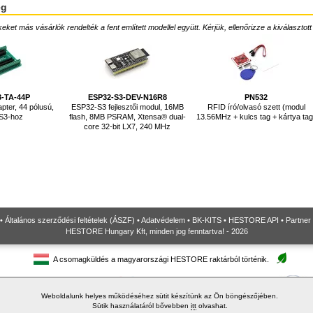
ég
ket más vásárlók rendelték a fent említett modellel együtt. Kérjük, ellenőrizze a kiválasztott
3-TA-44P
ESP32-S3-DEV-N16R8
PN532
pter, 44 pólusú,
ESP32-S3 fejlesztői modul, 16MB
RFID író/olvasó szett (modul
S3-hoz
flash, 8MB PSRAM, Xtensa® dual-
13.56MHz + kulcs tag + kártya tag
core 32-bit LX7, 240 MHz
•
Általános szerződési feltételek (ÁSZF)
•
Adatvédelem
•
BK-KITS
•
HESTORE API
•
Partner
HESTORE Hungary Kft, minden jog fenntartva! - 2026
A csomagküldés a magyarországi HESTORE raktárból történik.
Weboldalunk helyes működéséhez sütit készítünk az Ön böngészőjében.
Sütik használatáról bővebben
itt
olvashat.