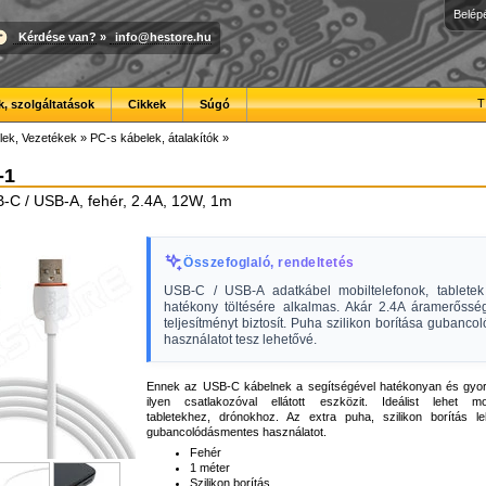
Belép
Kérdése van?
»
info@hestore.hu
T
, szolgáltatások
Cikkek
Súgó
lek, Vezetékek
»
PC-s kábelek, átalakítók
»
-1
-C / USB-A, fehér, 2.4A, 12W, 1m
Összefoglaló, rendeltetés
USB-C / USB-A adatkábel mobiltelefonok, tablete
hatékony töltésére alkalmas. Akár 2.4A áramerőss
teljesítményt biztosít. Puha szilikon borítása gubanc
használatot tesz lehetővé.
Ennek az USB-C kábelnek a segítségével hatékonyan és gyors
ilyen csatlakozóval ellátott eszközit. Ideálist lehet mob
tabletekhez, drónokhoz. Az extra puha, szilikon borítás l
gubancolódásmentes használatot.
Fehér
1 méter
Szilikon borítás