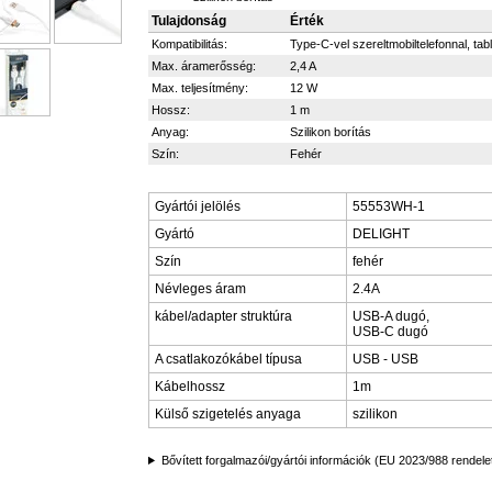
Tulajdonság
Érték
Kompatibilitás:
Type-C-vel szereltmobiltelefonnal, tabl
Max. áramerősség:
2,4 A
Max. teljesítmény:
12 W
Hossz:
1 m
Anyag:
Szilikon borítás
Szín:
Fehér
Gyártói jelölés
55553WH-1
Gyártó
DELIGHT
Szín
fehér
Névleges áram
2.4A
kábel/adapter struktúra
USB-A dugó,
USB-C dugó
A csatlakozókábel típusa
USB - USB
Kábelhossz
1m
Külső szigetelés anyaga
szilikon
Bővített forgalmazói/gyártói információk (EU 2023/988 rendele