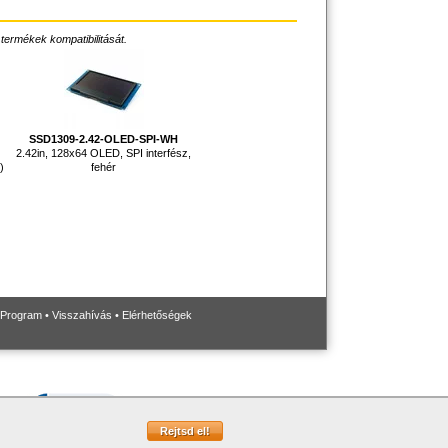
 termékek kompatibilitását.
SSD1309-2.42-OLED-SPI-WH
2.42in, 128x64 OLED, SPI interfész,
)
fehér
 Program
•
Visszahívás
•
Elérhetőségek