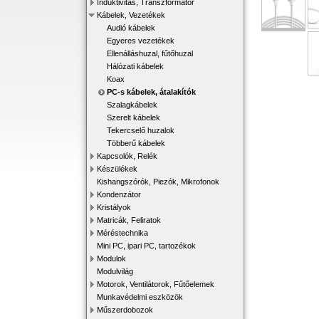
Induktivitás, Transzformátor
Kábelek, Vezetékek
Audió kábelek
Egyeres vezetékek
Ellenálláshuzal, fűtőhuzal
Hálózati kábelek
Koax
PC-s kábelek, átalakítók
Szalagkábelek
Szerelt kábelek
Tekercselő huzalok
Többerű kábelek
Kapcsolók, Relék
Készülékek
Kishangszórók, Piezók, Mikrofonok
Kondenzátor
Kristályok
Matricák, Feliratok
Méréstechnika
Mini PC, ipari PC, tartozékok
Modulok
Modulvilág
Motorok, Ventilátorok, Fűtőelemek
Munkavédelmi eszközök
Műszerdobozok