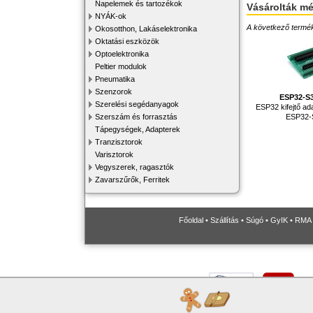
Napelemek és tartozékok
Vásárolták m
NYÁK-ok
A következő terméke
Okosotthon, Lakáselektronika
Oktatási eszközök
Optoelektronika
Peltier modulok
Pneumatika
Szenzorok
ESP32-S
Szerelési segédanyagok
ESP32 kifejtő ada
Szerszám és forrasztás
ESP32-
Tápegységek, Adapterek
Tranzisztorok
Varisztorok
Vegyszerek, ragasztók
Zavarszűrők, Ferritek
Főoldal
•
Szállítás
•
Súgó
•
GyIK
•
RMA