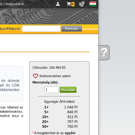
és
|
Regisztráció
0
ípus/Kifejezés:
?
Kérdése
van
Cikkszám:
100.484.83
Kedvencekhez adom
k és drónok
Mennyiség (db):
éget és 12W
olódásmentes
Egységár ÁFA nélkül
1+
1 048
Ft
an tölteheti az
iltelefonokhoz,
5+
846
Ft
ehetővé teszi a
10+
811
Ft
20+
787
Ft
50+
760
Ft
*
A megjelenített ár az
egyéni