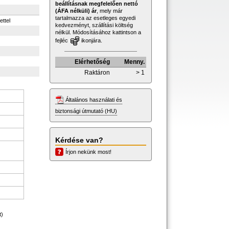
beállításnak megfelelően nettó
(ÁFA nélküli) ár
, mely már
tartalmazza az esetleges egyedi
ettel
kedvezményt, szállítási költség
nélkül. Módosításához kattintson a
fejléc
ikonjára.
Elérhetőség
Menny.
Raktáron
> 1
Általános használati és
biztonsági útmutató (HU)
Kérdése van?
Írjon nekünk most!
t)