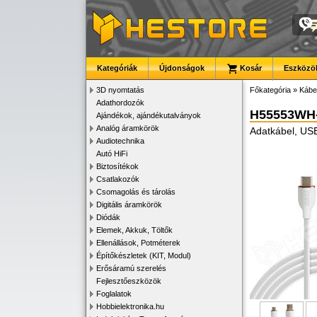
Kategóriák
Újdonságok
Kosár
Eszközök
3D nyomtatás
Főkategória
»
Kábe
Adathordozók
H55553WH
Ajándékok, ajándékutalványok
Analóg áramkörök
Adatkábel, USB
Audiotechnika
Autó HiFi
Biztosítékok
Csatlakozók
Csomagolás és tárolás
Digitális áramkörök
Diódák
Elemek, Akkuk, Töltők
Ellenállások, Potméterek
Építőkészletek (KIT, Modul)
Erősáramú szerelés
Fejlesztőeszközök
Foglalatok
Hobbielektronika.hu