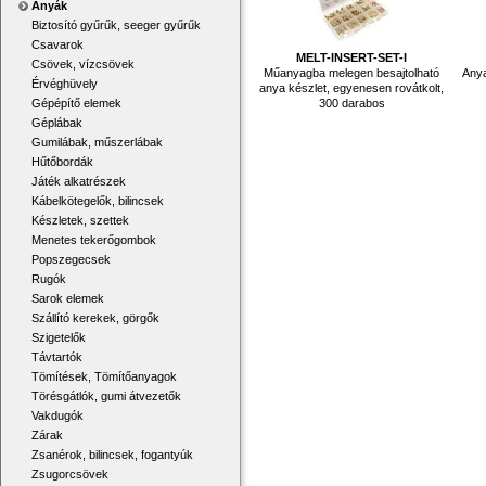
Anyák
Biztosító gyűrűk, seeger gyűrűk
Csavarok
MELT-INSERT-SET-I
Csövek, vízcsövek
Műanyagba melegen besajtolható
Anya
Érvéghüvely
anya készlet, egyenesen rovátkolt,
300 darabos
Gépépítő elemek
Géplábak
Gumilábak, műszerlábak
Hűtőbordák
Játék alkatrészek
Kábelkötegelők, bilincsek
Készletek, szettek
Menetes tekerőgombok
Popszegecsek
Rugók
Sarok elemek
Szállító kerekek, görgők
Szigetelők
Távtartók
Tömítések, Tömítőanyagok
Törésgátlók, gumi átvezetők
Vakdugók
Zárak
Zsanérok, bilincsek, fogantyúk
Zsugorcsövek