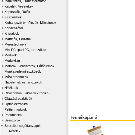
Induktivitás, Transzformátor
Kábelek, Vezetékek
Kapcsolók, Relék
Készülékek
Kishangszórók, Piezók, Mikrofonok
Kondenzátor
Kristályok
Matricák, Feliratok
Méréstechnika
Mini PC, ipari PC, tartozékok
Modulok
Modulvilág
Motorok, Ventilátorok, Fűtőelemek
Munkavédelmi eszközök
Műszerdobozok
Napelemek és tartozékok
NYÁK-ok
Okosotthon, Lakáselektronika
Oktatási eszközök
Optoelektronika
Peltier modulok
Pneumatika
Termékajánló
Szenzorok
Szerelési segédanyagok
Alátétek