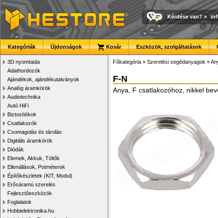
Kérdése van?
»
in
Kategóriák
Újdonságok
Kosár
Eszközök, szolgáltatások
3D nyomtatás
Főkategória
»
Szerelési segédanyagok
»
An
Adathordozók
F-N
Ajándékok, ajándékutalványok
Analóg áramkörök
Anya, F csatlakozóhoz, nikkel bev
Audiotechnika
Autó HiFi
Biztosítékok
Csatlakozók
Csomagolás és tárolás
Digitális áramkörök
Diódák
Elemek, Akkuk, Töltők
Ellenállások, Potméterek
Építőkészletek (KIT, Modul)
Erősáramú szerelés
Fejlesztőeszközök
Foglalatok
Hobbielektronika.hu