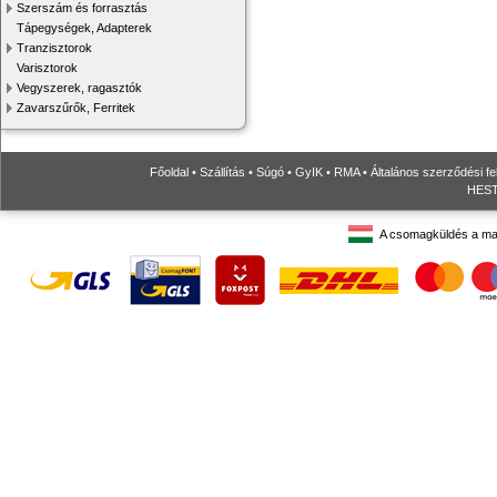
Szerszám és forrasztás
Tápegységek, Adapterek
Tranzisztorok
Varisztorok
Vegyszerek, ragasztók
Zavarszűrők, Ferritek
Főoldal
•
Szállítás
•
Súgó
•
GyIK
•
RMA
•
Általános szerződési fe
HESTO
A csomagküldés a ma