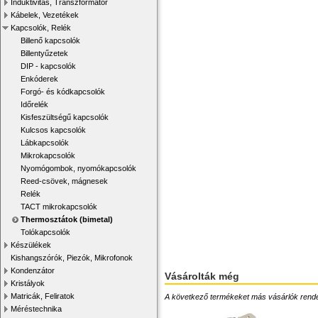
Induktivitás, Transzformátor
Kábelek, Vezetékek
Kapcsolók, Relék
Billenő kapcsolók
Billentyűzetek
DIP - kapcsolók
Enkóderek
Forgó- és kódkapcsolók
Időrelék
Kisfeszültségű kapcsolók
Kulcsos kapcsolók
Lábkapcsolók
Mikrokapcsolók
Nyomógombok, nyomókapcsolók
Reed-csövek, mágnesek
Relék
TACT mikrokapcsolók
Thermosztátok (bimetal)
Tolókapcsolók
Készülékek
Kishangszórók, Piezók, Mikrofonok
Kondenzátor
Vásárolták még
Kristályok
Matricák, Feliratok
A következő termékeket más vásárlók rendelték
Méréstechnika