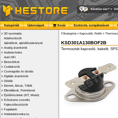
Kérdése van?
»
in
Kategóriák
Újdonságok
Kosár
Eszközök, szolgáltatások
3D nyomtatás
Főkategória
»
Kapcsolók, Relék
»
Thermoszt
Adathordozók
KSD301A130BOF2B
Ajándékok, ajándékutalványok
Analóg áramkörök
Termosztát kapcsoló, bakelit, SP
Audiotechnika
Autó HiFi
Biztosítékok
Csatlakozók
Csomagolás és tárolás
Digitális áramkörök
Diódák
Elemek, Akkuk, Töltők
Ellenállások, Potméterek
Építőkészletek (KIT, Modul)
Erősáramú szerelés
Fejlesztőeszközök
Foglalatok
Hobbielektronika.hu