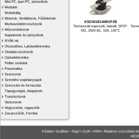
Mini PC, ipari PC, tartozékok
Modulok
Modulvilág
Motorok, Ventilátorok, Fűtőelemek
KSD301B140BOF2B
Munkavédelmi eszközök
Termosztát kapcsoló, bakelit, SPST-
Termo
Műszerdobozok
NO, 250V AC, 10A, 140°C
Napelemek és tartozékok
NYÁK-ok
Okosotthon, Lakáselektronika
Oktatási eszközök
Optoelektronika
Peltier modulok
Pneumatika
Szenzorok
Szerelési segédanyagok
Szerszám és forrasztás
Tápegységek, Adapterek
Tranzisztorok
Varisztorok
Vegyszerek, ragasztók
Zavarszűrők, Ferritek
Főoldal
•
Szállítás
•
Súgó
•
GyIK
•
RMA
•
Általános szerződési fe
HESTO