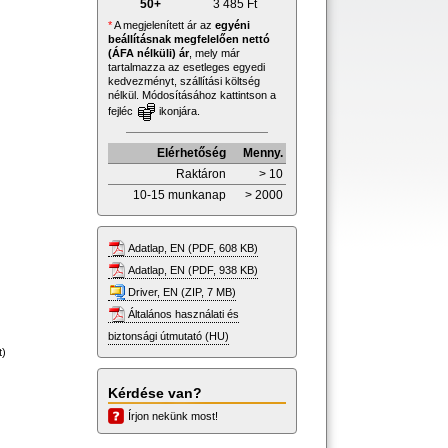
50+
3 485
Ft
*
A megjelenített ár az
egyéni
beállításnak megfelelően nettó
(ÁFA nélküli) ár
, mely már
tartalmazza az esetleges egyedi
kedvezményt, szállítási költség
nélkül. Módosításához kattintson a
fejléc
ikonjára.
Elérhetőség
Menny.
Raktáron
> 10
10-15 munkanap
> 2000
Adatlap, EN (PDF, 608 KB)
Adatlap, EN (PDF, 938 KB)
Driver, EN (ZIP, 7 MB)
Általános használati és
biztonsági útmutató (HU)
t)
Kérdése van?
Írjon nekünk most!