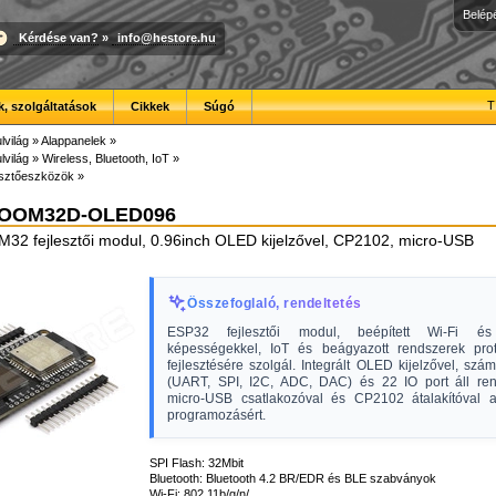
Belép
Kérdése van?
»
info@hestore.hu
T
, szolgáltatások
Cikkek
Súgó
lvilág
»
Alappanelek
»
lvilág
»
Wireless, Bluetooth, IoT
»
esztőeszközök
»
OOM32D-OLED096
 fejlesztői modul, 0.96inch OLED kijelzővel, CP2102, micro-USB
Összefoglaló, rendeltetés
ESP32 fejlesztői modul, beépített Wi-Fi és
képességekkel, IoT és beágyazott rendszerek prot
fejlesztésére szolgál. Integrált OLED kijelzővel, szám
(UART, SPI, I2C, ADC, DAC) és 22 IO port áll ren
micro-USB csatlakozóval és CP2102 átalakítóval 
programozásért.
SPI Flash: 32Mbit
Bluetooth: Bluetooth 4.2 BR/EDR és BLE szabványok
Wi-Fi: 802.11b/g/n/