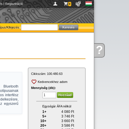
és
|
Regisztráció
0
ípus/Kifejezés:
?
Kérdése
van
Cikkszám:
100.480.63
Kedvencekhez adom
 Bluetooth
Mennyiség (db):
otípusainak
os interfész
delkezésre,
az egyszerű
Egységár ÁFA nélkül
1+
4 080
Ft
5+
3 746
Ft
10+
3 660
Ft
20+
3 586
Ft