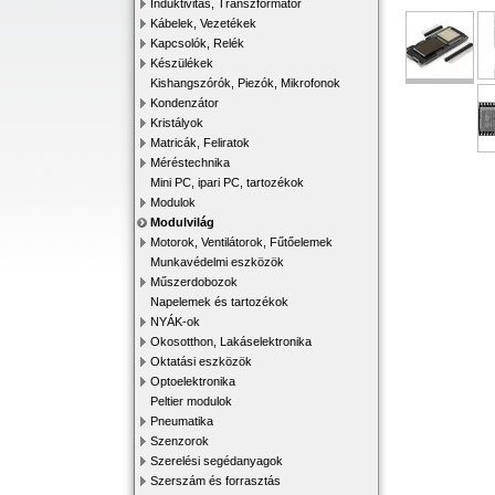
Induktivitás, Transzformátor
Kábelek, Vezetékek
Kapcsolók, Relék
Készülékek
Kishangszórók, Piezók, Mikrofonok
Kondenzátor
Kristályok
Matricák, Feliratok
Méréstechnika
Mini PC, ipari PC, tartozékok
Modulok
Modulvilág
Motorok, Ventilátorok, Fűtőelemek
Munkavédelmi eszközök
Műszerdobozok
Napelemek és tartozékok
NYÁK-ok
Okosotthon, Lakáselektronika
Oktatási eszközök
Optoelektronika
Peltier modulok
Pneumatika
Szenzorok
Szerelési segédanyagok
Szerszám és forrasztás