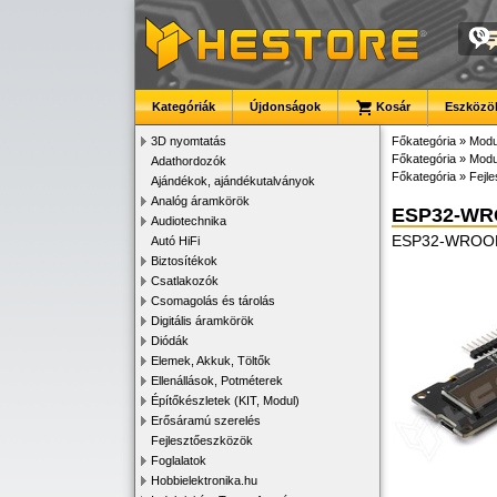
Kategóriák
Újdonságok
Kosár
Eszközök
3D nyomtatás
Főkategória
»
Modu
Főkategória
»
Modu
Adathordozók
Főkategória
»
Fejl
Ajándékok, ajándékutalványok
Analóg áramkörök
ESP32-WR
Audiotechnika
ESP32-WROOM32
Autó HiFi
Biztosítékok
Csatlakozók
Csomagolás és tárolás
Digitális áramkörök
Diódák
Elemek, Akkuk, Töltők
Ellenállások, Potméterek
Építőkészletek (KIT, Modul)
Erősáramú szerelés
Fejlesztőeszközök
Foglalatok
Hobbielektronika.hu