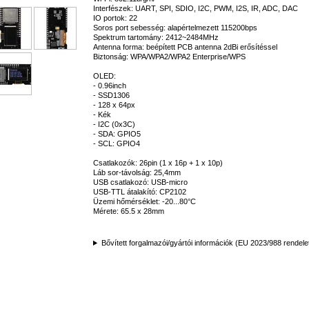
Interfészek: UART, SPI, SDIO, I2C, PWM, I2S, IR, ADC, DAC
IO portok: 22
Soros port sebesség: alapértelmezett 115200bps
Spektrum tartomány: 2412~2484MHz
Antenna forma: beépített PCB antenna 2dBi erősítéssel
Biztonság: WPA/WPA2/WPA2 Enterprise/WPS
OLED:
- 0.96inch
- SSD1306
- 128 x 64px
- Kék
- I2C (0x3C)
- SDA: GPIO5
- SCL: GPIO4
Csatlakozók: 26pin (1 x 16p + 1 x 10p)
Láb sor-távolság: 25,4mm
USB csatlakozó: USB-micro
USB-TTL átalakító: CP2102
Üzemi hőmérséklet: -20...80°C
Mérete: 65.5 x 28mm
Bővített forgalmazói/gyártói információk (EU 2023/988 rendele