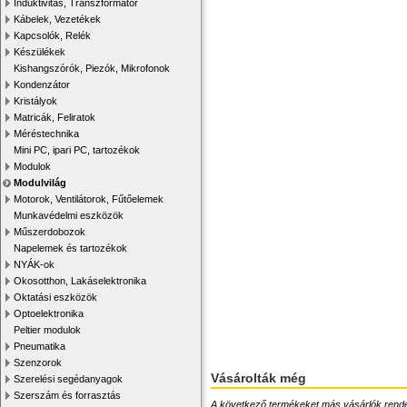
Induktivitás, Transzformátor
Kábelek, Vezetékek
Kapcsolók, Relék
Készülékek
Kishangszórók, Piezók, Mikrofonok
Kondenzátor
Kristályok
Matricák, Feliratok
Méréstechnika
Mini PC, ipari PC, tartozékok
Modulok
Modulvilág
Motorok, Ventilátorok, Fűtőelemek
Munkavédelmi eszközök
Műszerdobozok
Napelemek és tartozékok
NYÁK-ok
Okosotthon, Lakáselektronika
Oktatási eszközök
Optoelektronika
Peltier modulok
Pneumatika
Szenzorok
Vásárolták még
Szerelési segédanyagok
Szerszám és forrasztás
A következő termékeket más vásárlók rendelték