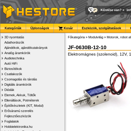
Kérdése van?
»
in
Kategóriák
Újdonságok
Kosár
Eszközök, szolgáltatások
3D nyomtatás
Főkategória
»
Modulvilág
»
Motorok, robot a
Adathordozók
JF-0630B-12-10
Ajándékok, ajándékutalványok
Analóg áramkörök
Elektromágnes (szolenoid), 12V,
Audiotechnika
Autó HiFi
Biztosítékok
Csatlakozók
Csomagolás és tárolás
Digitális áramkörök
Diódák
Elemek, Akkuk, Töltők
Ellenállások, Potméterek
Építőkészletek (KIT, Modul)
Erősáramú szerelés
Fejlesztőeszközök
Foglalatok
Hobbielektronika.hu