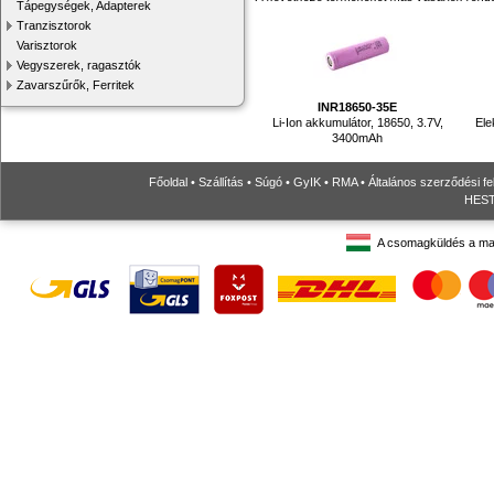
Tápegységek, Adapterek
Tranzisztorok
Varisztorok
Vegyszerek, ragasztók
Zavarszűrők, Ferritek
INR18650-35E
Li-Ion akkumulátor, 18650, 3.7V,
Ele
3400mAh
Főoldal
•
Szállítás
•
Súgó
•
GyIK
•
RMA
•
Általános szerződési fe
HESTO
A csomagküldés a ma