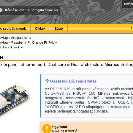
Belép
Kérdése van?
»
info@hestore.hu
T
, szolgáltatások
Cikkek
Súgó
lvilág
»
Alappanelek
»
lvilág
»
Raspberry Pi, Orange Pi, Pi-k
»
esztőeszközök
»
TH
ztői panel, ethernet port, Dual-core & Dual-architecture Microcontroll
Összefoglaló, rendeltetés
Az RP2350A fejlesztői panel kétmagos, kettős archite
Cortex-M33 és RISC-V) 150 MHz-es mikrovezérlőv
beágyazott rendszerek és IoT alkalmazások fejl
Integrált Ethernet portja TCP/IP protokollal, USB-C c
14 GPIO pinje és 12 PIO állapotgépe sokoldalú csatla
egyedi perifériák támogatását biztosítja.
Figyelem!
A0A4-es új verzió