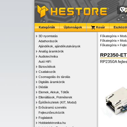
Kategóriák
Újdonságok
Kosár
Eszközök
3D nyomtatás
Főkategória
»
Modu
Főkategória
»
Modu
Adathordozók
Főkategória
»
Fejl
Ajándékok, ajándékutalványok
Analóg áramkörök
RP2350-E
Audiotechnika
RP2350A fejles
Autó HiFi
Biztosítékok
Csatlakozók
Csomagolás és tárolás
Digitális áramkörök
Diódák
Elemek, Akkuk, Töltők
Ellenállások, Potméterek
Építőkészletek (KIT, Modul)
Erősáramú szerelés
Fejlesztőeszközök
Foglalatok
Hobbielektronika.hu