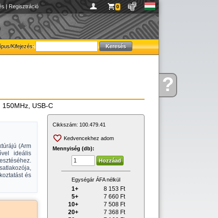
és
|
Regisztráció
0
ípus/Kifejezés:
?
Kérdése
van
er, 150MHz, USB-C
Cikkszám:
100.479.41
Kedvencekhez adom
ktúrájú (Arm
Mennyiség (db):
el ideális
esztéséhez.
satlakozója,
koztatást és
Egységár ÁFA nélkül
1+
8 153
Ft
5+
7 660
Ft
10+
7 508
Ft
20+
7 368
Ft