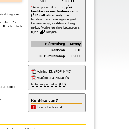
50+
7 166
Ft
*
A megjelenített ár az
egyéni
beállításnak megfelelően nettó
nited Kingdom
(ÁFA nélküli) ár
, mely már
tartalmazza az esetleges egyedi
core Arm Cortex-
kedvezményt, szállítási költség
flexible clock
nélkül. Módosításához kattintson a
fejléc
ikonjára.
Elérhetőség
Menny.
Raktáron
> 10
10-15 munkanap
> 2000
Adatlap, EN (PDF, 9 MB)
Általános használati és
biztonsági útmutató (HU)
eral support
t)
Kérdése van?
Írjon nekünk most!