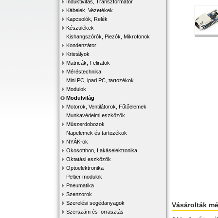
Induktivitás, Transzformátor
Kábelek, Vezetékek
Kapcsolók, Relék
Készülékek
Kishangszórók, Piezók, Mikrofonok
Kondenzátor
Kristályok
Matricák, Feliratok
Méréstechnika
Mini PC, ipari PC, tartozékok
Modulok
Modulvilág
Motorok, Ventilátorok, Fűtőelemek
Munkavédelmi eszközök
Műszerdobozok
Napelemek és tartozékok
NYÁK-ok
Okosotthon, Lakáselektronika
Oktatási eszközök
Optoelektronika
Peltier modulok
Pneumatika
Szenzorok
Szerelési segédanyagok
Vásárolták m
Szerszám és forrasztás