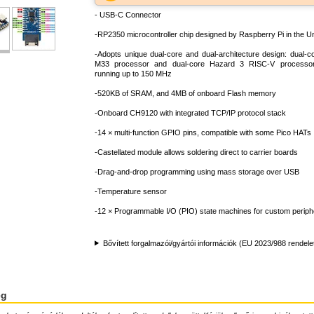
- USB-C Connector
-RP2350 microcontroller chip designed by Raspberry Pi in the U
-Adopts unique dual-core and dual-architecture design: dual-
M33 processor and dual-core Hazard 3 RISC-V processor, 
running up to 150 MHz
-520KB of SRAM, and 4MB of onboard Flash memory
-Onboard CH9120 with integrated TCP/IP protocol stack
-14 × multi-function GPIO pins, compatible with some Pico HATs
-Castellated module allows soldering direct to carrier boards
-Drag-and-drop programming using mass storage over USB
-Temperature sensor
-12 × Programmable I/O (PIO) state machines for custom periph
Bővített forgalmazói/gyártói információk (EU 2023/988 rendele
ég