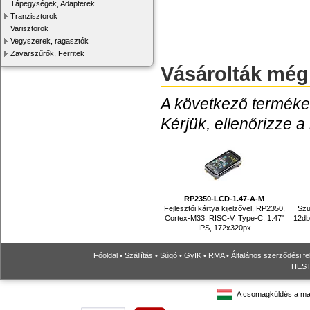
Tápegységek, Adapterek
Tranzisztorok
Varisztorok
Vegyszerek, ragasztók
Zavarszűrők, Ferritek
Vásárolták még
A következő termékek
Kérjük, ellenőrizze a
RP2350-LCD-1.47-A-M
Fejlesztői kártya kijelzővel, RP2350,
Szu
Cortex-M33, RISC-V, Type-C, 1.47"
12db
IPS, 172x320px
Főoldal
•
Szállítás
•
Súgó
•
GyIK
•
RMA
•
Általános szerződési fe
HESTO
A csomagküldés a ma