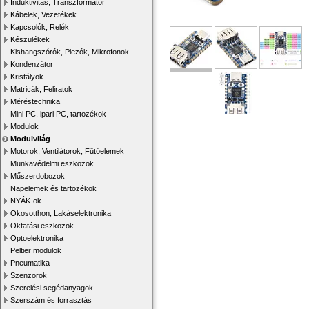
Induktivitás, Transzformátor
Kábelek, Vezetékek
Kapcsolók, Relék
Készülékek
Kishangszórók, Piezók, Mikrofonok
Kondenzátor
Kristályok
Matricák, Feliratok
Méréstechnika
Mini PC, ipari PC, tartozékok
Modulok
Modulvilág
Motorok, Ventilátorok, Fűtőelemek
Munkavédelmi eszközök
Műszerdobozok
Napelemek és tartozékok
NYÁK-ok
Okosotthon, Lakáselektronika
Oktatási eszközök
Optoelektronika
Peltier modulok
Pneumatika
Szenzorok
Szerelési segédanyagok
Szerszám és forrasztás