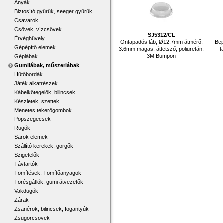
Anyák
Biztosító gyűrűk, seeger gyűrűk
Csavarok
Csövek, vízcsövek
SJ5312/CL
Érvéghüvely
Öntapadós láb, Ø12.7mm átmérő,
Bep
Gépépítő elemek
3.6mm magas, áttetsző, poliuretán,
t
3M Bumpon
Géplábak
Gumilábak, műszerlábak
Hűtőbordák
Játék alkatrészek
Kábelkötegelők, bilincsek
Készletek, szettek
Menetes tekerőgombok
Popszegecsek
Rugók
Sarok elemek
Szállító kerekek, görgők
Szigetelők
Távtartók
Tömítések, Tömítőanyagok
Törésgátlók, gumi átvezetők
Vakdugók
Zárak
Zsanérok, bilincsek, fogantyúk
Zsugorcsövek