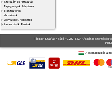
Szerszám és forrasztás
Tápegységek, Adapterek
Tranzisztorok
Varisztorok
Vegyszerek, ragasztók
Zavarszűrők, Ferritek
Főoldal
•
Szállítás
•
Súgó
•
GyIK
•
RMA
•
Általános szerződési fe
HESTO
A csomagküldés a ma