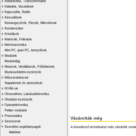
Induktivitás, Transzformátor
Kábelek, Vezetékek
Kapcsolók, Relék
Készülékek
Kishangszórók, Piezók, Mikrofonok
Kondenzátor
Kristályok
Matricák, Feliratok
Méréstechnika
Mini PC, ipari PC, tartozékok
Modulok
Modulvilág
Motorok, Ventilátorok, Fűtőelemek
Munkavédelmi eszközök
Műszerdobozok
Napelemek és tartozékok
NYÁK-ok
Okosotthon, Lakáselektronika
Oktatási eszközök
Optoelektronika
Peltier modulok
Pneumatika
Vásárolták még
Szenzorok
Szerelési segédanyagok
A következő termékeket más vásárlók rendelték
Alátétek