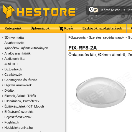
Kérdése van?
»
in
Kategóriák
Újdonságok
Kosár
Eszközök, szolgáltatások
3D nyomtatás
Főkategória
»
Szerelési segédanyagok
»
Gu
Adathordozók
FIX-RF8-2A
Ajándékok, ajándékutalványok
Analóg áramkörök
Öntapadós láb, Ø8mm átmérő, 2mm
Audiotechnika
Autó HiFi
Biztosítékok
Csatlakozók
Csomagolás és tárolás
Digitális áramkörök
Diódák
Elemek, Akkuk, Töltők
Ellenállások, Potméterek
Építőkészletek (KIT, Modul)
Erősáramú szerelés
Fejlesztőeszközök
Foglalatok
Hobbielektronika.hu