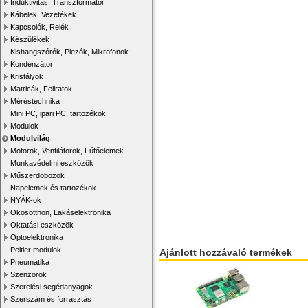
Induktivitás, Transzformátor
Kábelek, Vezetékek
Kapcsolók, Relék
Készülékek
Kishangszórók, Piezók, Mikrofonok
Kondenzátor
Kristályok
Matricák, Feliratok
Méréstechnika
Mini PC, ipari PC, tartozékok
Modulok
Modulvilág
Motorok, Ventilátorok, Fűtőelemek
Munkavédelmi eszközök
Műszerdobozok
Napelemek és tartozékok
NYÁK-ok
Okosotthon, Lakáselektronika
Oktatási eszközök
Optoelektronika
Peltier modulok
Ajánlott hozzávaló termékek
Pneumatika
Szenzorok
Szerelési segédanyagok
Szerszám és forrasztás