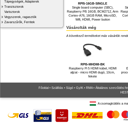
Tápegységek, Adapterek
RPI5-16GB-SINGLE
Tranzisztorok
Single board computer (SBC),
Si
Raspberry Pi5 16GB, BCM2712, Arm
Rasp
Varisztorok
Cortex-A76, 16GB RAM, MicroSD,
Cor
Vegyszerek, ragasztók
Wifi, HDMI, Power button
Zavarszűrők, Ferritek
Vásárolták még
A következő termékeket más vásárlók rendelték
RPI5-MHDMI-BK
Raspberry Pi 5 HDMI kábel, HDMI
aljzat - micro HDMI dugó, 10cm,
proc
fekete
Főoldal
•
Szállítás
•
Súgó
•
GyIK
•
RMA
•
Általános szerződési fe
HESTO
A csomagküldés a ma