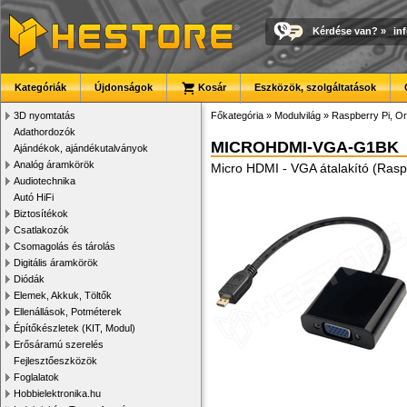
Kérdése van?
»
in
Kategóriák
Újdonságok
Kosár
Eszközök, szolgáltatások
3D nyomtatás
Főkategória
»
Modulvilág
»
Raspberry Pi, Or
Adathordozók
MICROHDMI-VGA-G1BK
Ajándékok, ajándékutalványok
Analóg áramkörök
Micro HDMI - VGA átalakító (Raspb
Audiotechnika
Autó HiFi
Biztosítékok
Csatlakozók
Csomagolás és tárolás
Digitális áramkörök
Diódák
Elemek, Akkuk, Töltők
Ellenállások, Potméterek
Építőkészletek (KIT, Modul)
Erősáramú szerelés
Fejlesztőeszközök
Foglalatok
Hobbielektronika.hu