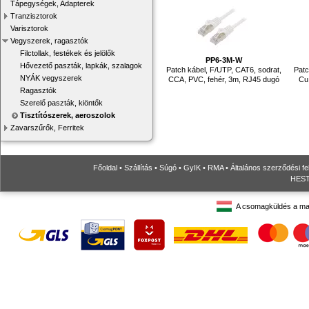
Tápegységek, Adapterek
Tranzisztorok
Varisztorok
Vegyszerek, ragasztók
Filctollak, festékek és jelölők
PP6-3M-W
Hővezető paszták, lapkák, szalagok
Patch kábel, F/UTP, CAT6, sodrat,
Patc
NYÁK vegyszerek
CCA, PVC, fehér, 3m, RJ45 dugó
Cu
Ragasztók
Szerelő paszták, kiöntők
Tisztítószerek, aeroszolok
Zavarszűrők, Ferritek
Főoldal
•
Szállítás
•
Súgó
•
GyIK
•
RMA
•
Általános szerződési fe
HESTO
A csomagküldés a ma