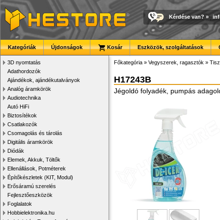
Kérdése van?
»
in
Kategóriák
Újdonságok
Kosár
Eszközök, szolgáltatások
3D nyomtatás
Főkategória
»
Vegyszerek, ragasztók
»
Tisz
Adathordozók
H17243B
Ajándékok, ajándékutalványok
Analóg áramkörök
Jégoldó folyadék, pumpás adagoló
Audiotechnika
Autó HiFi
Biztosítékok
Csatlakozók
Csomagolás és tárolás
Digitális áramkörök
Diódák
Elemek, Akkuk, Töltők
Ellenállások, Potméterek
Építőkészletek (KIT, Modul)
Erősáramú szerelés
Fejlesztőeszközök
Foglalatok
Hobbielektronika.hu