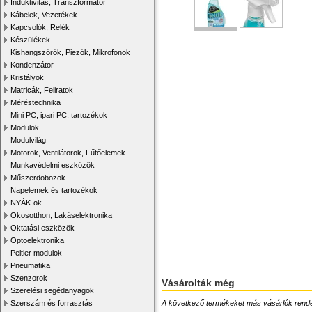
Induktivitás, Transzformátor
Kábelek, Vezetékek
Kapcsolók, Relék
Készülékek
Kishangszórók, Piezók, Mikrofonok
Kondenzátor
Kristályok
Matricák, Feliratok
Méréstechnika
Mini PC, ipari PC, tartozékok
Modulok
Modulvilág
Motorok, Ventilátorok, Fűtőelemek
Munkavédelmi eszközök
Műszerdobozok
Napelemek és tartozékok
NYÁK-ok
Okosotthon, Lakáselektronika
Oktatási eszközök
Optoelektronika
Peltier modulok
Pneumatika
Szenzorok
Vásárolták még
Szerelési segédanyagok
Szerszám és forrasztás
A következő termékeket más vásárlók rendelték