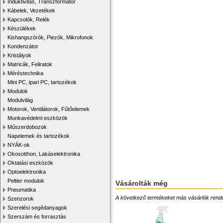
Induktivitás, Transzformátor
Kábelek, Vezetékek
Kapcsolók, Relék
Készülékek
Kishangszórók, Piezók, Mikrofonok
Kondenzátor
Kristályok
Matricák, Feliratok
Méréstechnika
Mini PC, ipari PC, tartozékok
Modulok
Modulvilág
Motorok, Ventilátorok, Fűtőelemek
Munkavédelmi eszközök
Műszerdobozok
Napelemek és tartozékok
NYÁK-ok
Okosotthon, Lakáselektronika
Oktatási eszközök
Optoelektronika
Peltier modulok
Vásárolták még
Pneumatika
A következő termékeket más vásárlók rendelték
Szenzorok
Szerelési segédanyagok
Szerszám és forrasztás