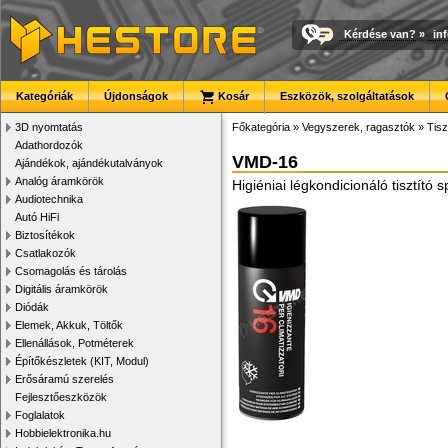
Kérdése van?
»
in
Kategóriák
Újdonságok
Kosár
Eszközök, szolgáltatások
3D nyomtatás
Főkategória
»
Vegyszerek, ragasztók
»
Tisz
Adathordozók
VMD-16
Ajándékok, ajándékutalványok
Analóg áramkörök
Higiéniai légkondicionáló tisztító 
Audiotechnika
Autó HiFi
Biztosítékok
Csatlakozók
Csomagolás és tárolás
Digitális áramkörök
Diódák
Elemek, Akkuk, Töltők
Ellenállások, Potméterek
Építőkészletek (KIT, Modul)
Erősáramú szerelés
Fejlesztőeszközök
Foglalatok
Hobbielektronika.hu