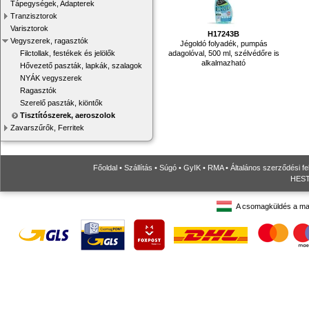
Tápegységek, Adapterek
Tranzisztorok
Varisztorok
H17243B
Vegyszerek, ragasztók
Jégoldó folyadék, pumpás
adagolóval, 500 ml, szélvédőre is
Filctollak, festékek és jelölők
alkalmazható
Hővezető paszták, lapkák, szalagok
NYÁK vegyszerek
Ragasztók
Szerelő paszták, kiöntők
Tisztítószerek, aeroszolok
Zavarszűrők, Ferritek
Főoldal
•
Szállítás
•
Súgó
•
GyIK
•
RMA
•
Általános szerződési fe
HESTO
A csomagküldés a ma