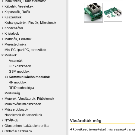
Induktivitás, Transzformátor
Kábelek, Vezetékek
Kapcsolók, Relék
Készülékek
Kishangszórók, Piezók, Mikrofonok
Kondenzátor
Kristályok
Matricák, Feliratok
Méréstechnika
Mini PC, ipari PC, tartozékok
Modulok
Antennák
GPS eszközök
GSM modulok
Kommunikációs modulok
RF modulok
RFID technológia
Modulvilág
Motorok, Ventilátorok, Fűtőelemek
Munkavédelmi eszközök
Műszerdobozok
Napelemek és tartozékok
Vásárolták még
NYÁK-ok
Okosotthon, Lakáselektronika
A következő termékeket más vásárlók rendelték
Oktatási eszközök