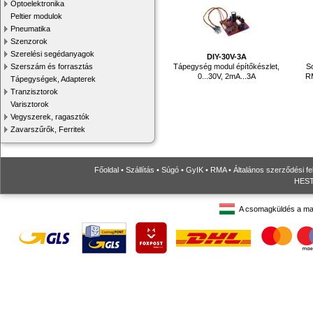
Optoelektronika
Peltier modulok
Pneumatika
Szenzorok
Szerelési segédanyagok
DIY-30V-3A
Tápegység modul építőkészlet,
So
Szerszám és forrasztás
0...30V, 2mA...3A
R
Tápegységek, Adapterek
Tranzisztorok
Varisztorok
Vegyszerek, ragasztók
Zavarszűrők, Ferritek
Főoldal
•
Szállítás
•
Súgó
•
GyIK
•
RMA
•
Általános szerződési fe
HESTO
A csomagküldés a ma