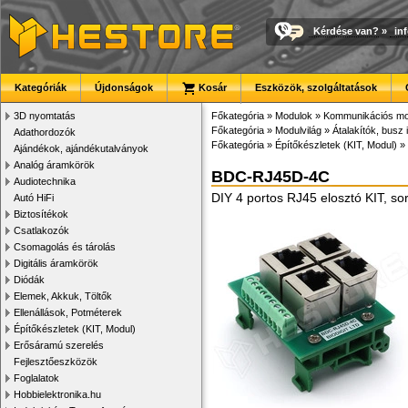
Kérdése van?
»
in
Kategóriák
Újdonságok
Kosár
Eszközök, szolgáltatások
3D nyomtatás
Főkategória
»
Modulok
»
Kommunikációs mo
Főkategória
»
Modulvilág
»
Átalakítók, busz 
Adathordozók
Főkategória
»
Építőkészletek (KIT, Modul)
»
Ajándékok, ajándékutalványok
Analóg áramkörök
BDC-RJ45D-4C
Audiotechnika
DIY 4 portos RJ45 elosztó KIT, so
Autó HiFi
Biztosítékok
Csatlakozók
Csomagolás és tárolás
Digitális áramkörök
Diódák
Elemek, Akkuk, Töltők
Ellenállások, Potméterek
Építőkészletek (KIT, Modul)
Erősáramú szerelés
Fejlesztőeszközök
Foglalatok
Hobbielektronika.hu