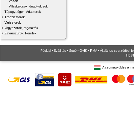
Vésők
Villáskulcsok, dugókulcsok
Tápegységek, Adapterek
Tranzisztorok
Varisztorok
Vegyszerek, ragasztók
Zavarszűrők, Ferritek
Főoldal
•
Szállítás
•
Súgó
•
GyIK
•
RMA
•
Általános szerződési fe
HESTO
A csomagküldés a ma