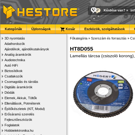
Kérdése van?
»
in
Kategóriák
Újdonságok
Kosár
Eszközök, szolgáltatások
3D nyomtatás
Főkategória
»
Szerszám és forrasztás
»
Csi
Adathordozók
HT8D055
Ajándékok, ajándékutalványok
Analóg áramkörök
Lamellás tárcsa (csiszoló koron
Audiotechnika
Autó HiFi
Biztosítékok
Csatlakozók
Csomagolás és tárolás
Digitális áramkörök
Diódák
Elemek, Akkuk, Töltők
Ellenállások, Potméterek
Építőkészletek (KIT, Modul)
Erősáramú szerelés
Fejlesztőeszközök
Foglalatok
Hobbielektronika.hu