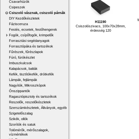
Csavarhúzók
Csipeszek
Csiszoló vásznak, csiszoló párnák
DIY Kezdőkészletek
H11190
Fázisceruza
Csiszolószivacs, 100x70x28mm,
Festés, ecsetek, festőhengerek
érdesség 120
Fogók, csípőfogók, krimpelők
Forrasztási segédanyagok
Forrasztópáka és tartozékok
Fűrészek, fűrészlapok
Fúró, fúrókészlet
Imbuszkulcsok
Kalapácsok, balták
Kefék, tisztítókefék, drótkefék
Lámpák, fejlámpák
Nagyítók, Mikroszkópok
Ónszippantók
Ragasztópisztoly és tartozékok
Reszelők, reszelőkészletek
Szerszámkészletek, Állványok, egyéb
Szigetelőszalag
Szikék, ollók
Szorítók és satuk
Tolómérők, mérőszalagok,
vízmértékek