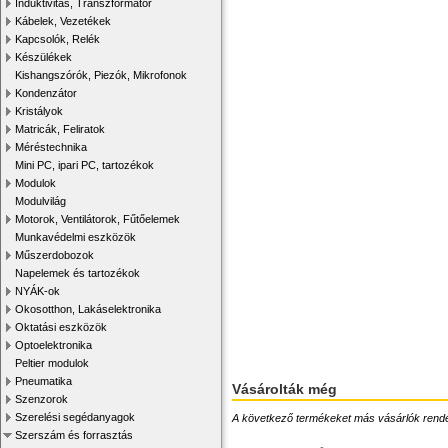
Induktivitás, Transzformátor
Kábelek, Vezetékek
Kapcsolók, Relék
Készülékek
Kishangszórók, Piezók, Mikrofonok
Kondenzátor
Kristályok
Matricák, Feliratok
Méréstechnika
Mini PC, ipari PC, tartozékok
Modulok
Modulvilág
Motorok, Ventilátorok, Fűtőelemek
Munkavédelmi eszközök
Műszerdobozok
Napelemek és tartozékok
NYÁK-ok
Okosotthon, Lakáselektronika
Oktatási eszközök
Optoelektronika
Peltier modulok
Pneumatika
Vásárolták még
Szenzorok
Szerelési segédanyagok
A következő termékeket más vásárlók rendelték
Szerszám és forrasztás