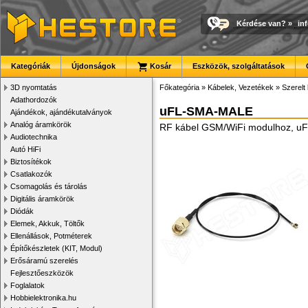
Kérdése van?
»
in
Kategóriák
Újdonságok
Kosár
Eszközök, szolgáltatások
3D nyomtatás
Főkategória
»
Kábelek, Vezetékek
»
Szerelt
Adathordozók
uFL-SMA-MALE
Ajándékok, ajándékutalványok
Analóg áramkörök
RF kábel GSM/WiFi modulhoz, uF
Audiotechnika
Autó HiFi
Biztosítékok
Csatlakozók
Csomagolás és tárolás
Digitális áramkörök
Diódák
Elemek, Akkuk, Töltők
Ellenállások, Potméterek
Építőkészletek (KIT, Modul)
Erősáramú szerelés
Fejlesztőeszközök
Foglalatok
Hobbielektronika.hu