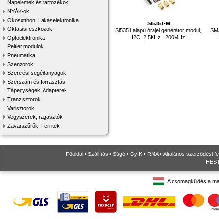
Napelemek és tartozékok
NYÁK-ok
Okosotthon, Lakáselektronika
SI5351-M
Oktatási eszközök
Si5351 alapú órajel generátor modul,
SMA
I2C, 2.5KHz...200MHz
Optoelektronika
Peltier modulok
Pneumatika
Szenzorok
Szerelési segédanyagok
Szerszám és forrasztás
Tápegységek, Adapterek
Tranzisztorok
Varisztorok
Vegyszerek, ragasztók
Zavarszűrők, Ferritek
Főoldal
•
Szállítás
•
Súgó
•
GyIK
•
RMA
•
Általános szerződési fe
HESTO
A csomagküldés a ma