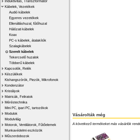
Induktivitás, Transzformátor
Kábelek, Vezetékek
Audió kábelek
Egyeres vezetékek
Ellenálláshuzal, fűtőhuzal
Hálózati kábelek
Koax
PC-s kábelek, átalakítók
Szalagkábelek
Szerelt kábelek
Tekercselő huzalok
Többerű kábelek
Kapcsolók, Relék
Készülékek
Kishangszórók, Piezók, Mikrofonok
Kondenzátor
Kristályok
Matricák, Feliratok
Méréstechnika
Mini PC, ipari PC, tartozékok
Modulok
Vásárolták még
Modulvilág
A következő termékeket más vásárlók rendelték
Motorok, Ventilátorok, Fűtőelemek
Munkavédelmi eszközök
Műszerdobozok