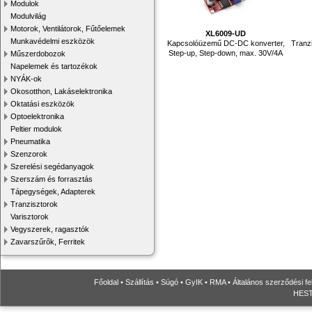
Modulok
Modulvilág
Motorok, Ventilátorok, Fűtőelemek
XL6009-UD
Munkavédelmi eszközök
Kapcsolóüzemű DC-DC konverter,
Tranzi
Step-up, Step-down, max. 30V/4A
Műszerdobozok
Napelemek és tartozékok
NYÁK-ok
Okosotthon, Lakáselektronika
Oktatási eszközök
Optoelektronika
Peltier modulok
Pneumatika
Szenzorok
Szerelési segédanyagok
Szerszám és forrasztás
Tápegységek, Adapterek
Tranzisztorok
Varisztorok
Vegyszerek, ragasztók
Zavarszűrők, Ferritek
Főoldal
•
Szállítás
•
Súgó
•
GyIK
•
RMA
•
Általános szerződési fe
HESTO