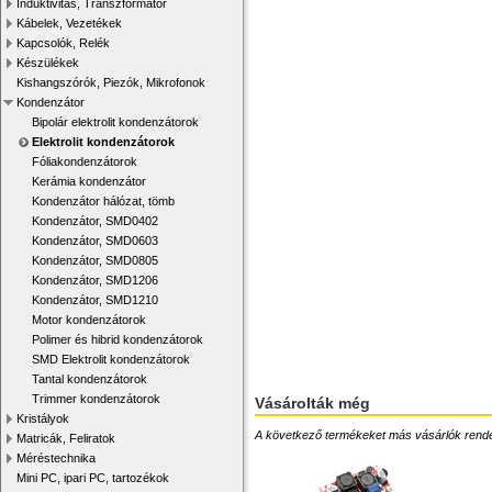
Induktivitás, Transzformátor
Kábelek, Vezetékek
Kapcsolók, Relék
Készülékek
Kishangszórók, Piezók, Mikrofonok
Kondenzátor
Bipolár elektrolit kondenzátorok
Elektrolit kondenzátorok
Fóliakondenzátorok
Kerámia kondenzátor
Kondenzátor hálózat, tömb
Kondenzátor, SMD0402
Kondenzátor, SMD0603
Kondenzátor, SMD0805
Kondenzátor, SMD1206
Kondenzátor, SMD1210
Motor kondenzátorok
Polimer és hibrid kondenzátorok
SMD Elektrolit kondenzátorok
Tantal kondenzátorok
Trimmer kondenzátorok
Vásárolták még
Kristályok
A következő termékeket más vásárlók rendelték
Matricák, Feliratok
Méréstechnika
Mini PC, ipari PC, tartozékok