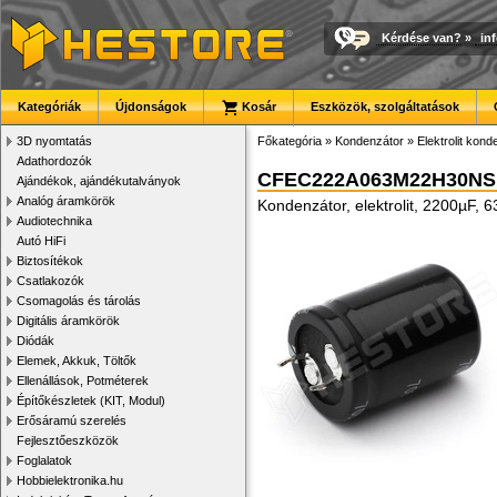
Kérdése van?
»
in
Kategóriák
Újdonságok
Kosár
Eszközök, szolgáltatások
3D nyomtatás
Főkategória
»
Kondenzátor
»
Elektrolit kon
Adathordozók
CFEC222A063M22H30NS
Ajándékok, ajándékutalványok
Analóg áramkörök
Kondenzátor, elektrolit, 2200µF,
Audiotechnika
Autó HiFi
Biztosítékok
Csatlakozók
Csomagolás és tárolás
Digitális áramkörök
Diódák
Elemek, Akkuk, Töltők
Ellenállások, Potméterek
Építőkészletek (KIT, Modul)
Erősáramú szerelés
Fejlesztőeszközök
Foglalatok
Hobbielektronika.hu