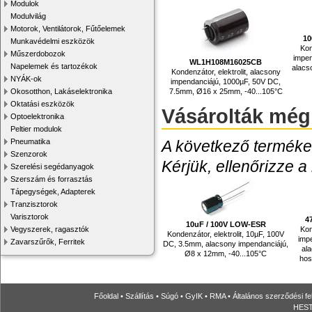
Modulok
Modulvilág
Motorok, Ventilátorok, Fűtőelemek
10
Munkavédelmi eszközök
Kon
Műszerdobozok
impen
WL1H108M16025CB
Napelemek és tartozékok
alacs
Kondenzátor, elektrolit, alacsony
NYÁK-ok
impendanciájú, 1000µF, 50V DC,
7.5mm, Ø16 x 25mm, -40...105°C
Okosotthon, Lakáselektronika
Oktatási eszközök
Vásárolták még
Optoelektronika
Peltier modulok
A következő termékek
Pneumatika
Szenzorok
Kérjük, ellenőrizze a
Szerelési segédanyagok
Szerszám és forrasztás
Tápegységek, Adapterek
Tranzisztorok
Varisztorok
4
10uF / 100V LOW-ESR
Kon
Vegyszerek, ragasztók
Kondenzátor, elektrolit, 10µF, 100V
imp
Zavarszűrők, Ferritek
DC, 3.5mm, alacsony impendanciájú,
ala
Ø8 x 12mm, -40...105°C
hos
Főoldal
•
Szállítás
•
Súgó
•
GyIK
•
RMA
•
Általános szerződési fe
HESTO