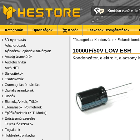
Kérdése van?
»
in
Kategóriák
Újdonságok
Kosár
Eszközök, szolgáltatások
3D nyomtatás
Főkategória
»
Kondenzátor
»
Elektrolit kon
Adathordozók
1000uF/50V LOW ESR
Ajándékok, ajándékutalványok
Analóg áramkörök
Kondenzátor, elektrolit, alacson
Audiotechnika
Autó HiFi
Biztosítékok
Csatlakozók
Csomagolás és tárolás
Digitális áramkörök
Diódák
Elemek, Akkuk, Töltők
Ellenállások, Potméterek
Építőkészletek (KIT, Modul)
Erősáramú szerelés
Fejlesztőeszközök
Foglalatok
Hobbielektronika.hu