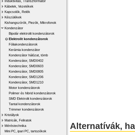
Induktivitás, Transzformátor
Kábelek, Vezetékek
Kapcsolók, Relék
Készülékek
Kishangszórók, Piezók, Mikrofonok
Kondenzátor
Bipolár elektrolit kondenzátorok
Elektrolit kondenzátorok
Fóliakondenzátorok
Kerámia kondenzátor
Kondenzátor hálózat, tömb
Kondenzátor, SMD0402
Kondenzátor, SMD0603
Kondenzátor, SMD0805
Kondenzátor, SMD1206
Kondenzátor, SMD1210
Motor kondenzátorok
Polimer és hibrid kondenzátorok
SMD Elektrolit kondenzátorok
Tantal kondenzátorok
Trimmer kondenzátorok
Kristályok
Matricák, Feliratok
Alternatívák, h
Méréstechnika
Mini PC, ipari PC, tartozékok