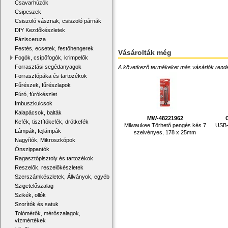
Csavarhúzók
Csipeszek
Csiszoló vásznak, csiszoló párnák
DIY Kezdőkészletek
Fázisceruza
Festés, ecsetek, festőhengerek
Vásárolták még
Fogók, csípőfogók, krimpelők
Forrasztási segédanyagok
A következő termékeket más vásárlók rendelték
Forrasztópáka és tartozékok
Fűrészek, fűrészlapok
Fúró, fúrókészlet
Imbuszkulcsok
Kalapácsok, balták
MW-48221962
Kefék, tisztítókefék, drótkefék
Milwaukee Törhető pengés kés 7
USB-
Lámpák, fejlámpák
szelvényes, 178 x 25mm
Nagyítók, Mikroszkópok
Ónszippantók
Ragasztópisztoly és tartozékok
Reszelők, reszelőkészletek
Szerszámkészletek, Állványok, egyéb
Szigetelőszalag
Szikék, ollók
Szorítók és satuk
Tolómérők, mérőszalagok,
vízmértékek