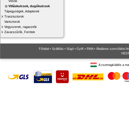
Vésők
Villáskulcsok, dugókulcsok
Tápegységek, Adapterek
Tranzisztorok
Varisztorok
Vegyszerek, ragasztók
Zavarszűrők, Ferritek
Főoldal
•
Szállítás
•
Súgó
•
GyIK
•
RMA
•
Általános szerződési fe
HESTO
A csomagküldés a ma