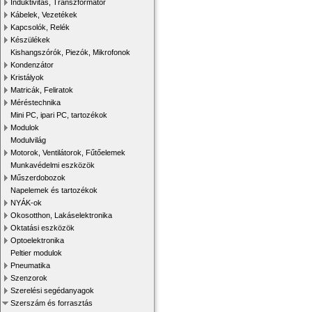
Induktivitás, Transzformátor
Kábelek, Vezetékek
Kapcsolók, Relék
Készülékek
Kishangszórók, Piezók, Mikrofonok
Kondenzátor
Kristályok
Matricák, Feliratok
Méréstechnika
Mini PC, ipari PC, tartozékok
Modulok
Modulvilág
Motorok, Ventilátorok, Fűtőelemek
Munkavédelmi eszközök
Műszerdobozok
Napelemek és tartozékok
NYÁK-ok
Okosotthon, Lakáselektronika
Oktatási eszközök
Optoelektronika
Peltier modulok
Pneumatika
Szenzorok
Szerelési segédanyagok
Szerszám és forrasztás