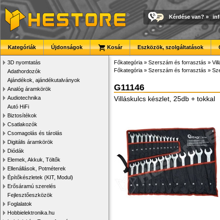
Kérdése van?
»
in
Kategóriák
Újdonságok
Kosár
Eszközök, szolgáltatások
3D nyomtatás
Főkategória
»
Szerszám és forrasztás
»
Vil
Főkategória
»
Szerszám és forrasztás
»
Sze
Adathordozók
Ajándékok, ajándékutalványok
G11146
Analóg áramkörök
Audiotechnika
Villáskulcs készlet, 25db + tokkal
Autó HiFi
Biztosítékok
Csatlakozók
Csomagolás és tárolás
Digitális áramkörök
Diódák
Elemek, Akkuk, Töltők
Ellenállások, Potméterek
Építőkészletek (KIT, Modul)
Erősáramú szerelés
Fejlesztőeszközök
Foglalatok
Hobbielektronika.hu