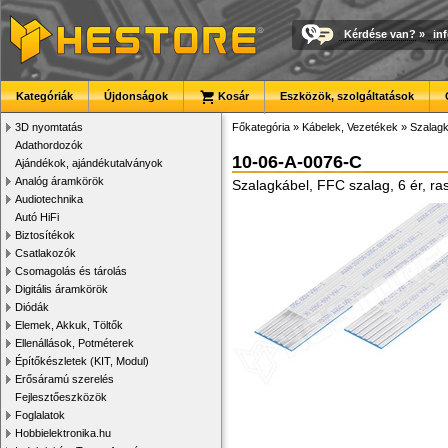
Kérdése van?
»
in
Kategóriák
Újdonságok
Kosár
Eszközök, szolgáltatások
3D nyomtatás
Főkategória
»
Kábelek, Vezetékek
»
Szalag
Adathordozók
10-06-A-0076-C
Ajándékok, ajándékutalványok
Analóg áramkörök
Szalagkábel, FFC szalag, 6 ér, r
Audiotechnika
Autó HiFi
Biztosítékok
Csatlakozók
Csomagolás és tárolás
Digitális áramkörök
Diódák
Elemek, Akkuk, Töltők
Ellenállások, Potméterek
Építőkészletek (KIT, Modul)
Erősáramú szerelés
Fejlesztőeszközök
Foglalatok
Hobbielektronika.hu