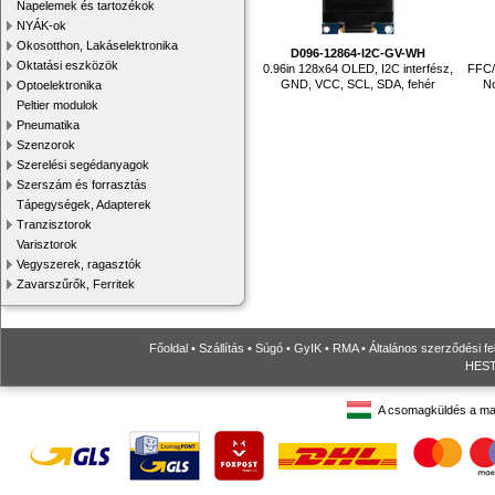
Napelemek és tartozékok
NYÁK-ok
Okosotthon, Lakáselektronika
D096-12864-I2C-GV-WH
Oktatási eszközök
0.96in 128x64 OLED, I2C interfész,
FFC/
GND, VCC, SCL, SDA, fehér
No
Optoelektronika
Peltier modulok
Pneumatika
Szenzorok
Szerelési segédanyagok
Szerszám és forrasztás
Tápegységek, Adapterek
Tranzisztorok
Varisztorok
Vegyszerek, ragasztók
Zavarszűrők, Ferritek
Főoldal
•
Szállítás
•
Súgó
•
GyIK
•
RMA
•
Általános szerződési fe
HESTO
A csomagküldés a ma