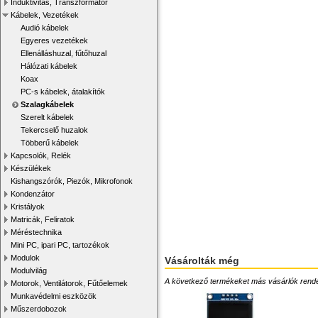
Induktivitás, Transzformátor
Kábelek, Vezetékek
Audió kábelek
Egyeres vezetékek
Ellenálláshuzal, fűtőhuzal
Hálózati kábelek
Koax
PC-s kábelek, átalakítók
Szalagkábelek
Szerelt kábelek
Tekercselő huzalok
Többerű kábelek
Kapcsolók, Relék
Készülékek
Kishangszórók, Piezók, Mikrofonok
Kondenzátor
Kristályok
Matricák, Feliratok
Méréstechnika
Mini PC, ipari PC, tartozékok
Modulok
Vásárolták még
Modulvilág
A következő termékeket más vásárlók rendelték
Motorok, Ventilátorok, Fűtőelemek
Munkavédelmi eszközök
Műszerdobozok