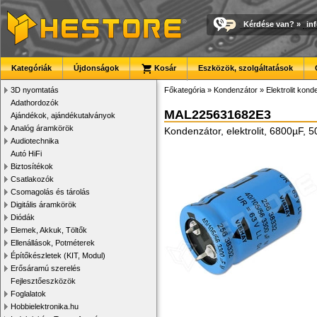
Kérdése van?
»
in
Kategóriák
Újdonságok
Kosár
Eszközök, szolgáltatások
3D nyomtatás
Főkategória
»
Kondenzátor
»
Elektrolit kon
Adathordozók
MAL225631682E3
Ajándékok, ajándékutalványok
Analóg áramkörök
Kondenzátor, elektrolit, 6800µF
Audiotechnika
Autó HiFi
Biztosítékok
Csatlakozók
Csomagolás és tárolás
Digitális áramkörök
Diódák
Elemek, Akkuk, Töltők
Ellenállások, Potméterek
Építőkészletek (KIT, Modul)
Erősáramú szerelés
Fejlesztőeszközök
Foglalatok
Hobbielektronika.hu