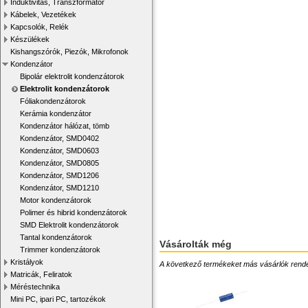
Induktivitás, Transzformátor
Kábelek, Vezetékek
Kapcsolók, Relék
Készülékek
Kishangszórók, Piezók, Mikrofonok
Kondenzátor
Bipolár elektrolit kondenzátorok
Elektrolit kondenzátorok
Fóliakondenzátorok
Kerámia kondenzátor
Kondenzátor hálózat, tömb
Kondenzátor, SMD0402
Kondenzátor, SMD0603
Kondenzátor, SMD0805
Kondenzátor, SMD1206
Kondenzátor, SMD1210
Motor kondenzátorok
Polimer és hibrid kondenzátorok
SMD Elektrolit kondenzátorok
Tantal kondenzátorok
Vásárolták még
Trimmer kondenzátorok
Kristályok
A következő termékeket más vásárlók rendelték
Matricák, Feliratok
Méréstechnika
Mini PC, ipari PC, tartozékok