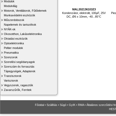
Modulok
Modulvilág
MAL202136101E3
Motorok, Ventilátorok, Fűtőelemek
Kondenzátor, elektrolit, 100µF, 25V
Pie
Munkavédelmi eszközök
DC, Ø6 x 10mm, -40...85°C
Műszerdobozok
Napelemek és tartozékok
NYÁK-ok
Okosotthon, Lakáselektronika
Oktatási eszközök
Optoelektronika
Peltier modulok
Pneumatika
Szenzorok
Szerelési segédanyagok
Szerszám és forrasztás
Tápegységek, Adapterek
Tranzisztorok
Varisztorok
Vegyszerek, ragasztók
Zavarszűrők, Ferritek
Főoldal
•
Szállítás
•
Súgó
•
GyIK
•
RMA
•
Általános szerződési fe
HESTO