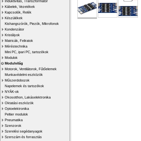
Induktivitás, Transzformátor
Kábelek, Vezetékek
Kapcsolók, Relék
Készülékek
Kishangszórók, Piezók, Mikrofonok
Kondenzátor
Kristályok
Matricák, Feliratok
Méréstechnika
Mini PC, ipari PC, tartozékok
Modulok
Modulvilág
Motorok, Ventilátorok, Fűtőelemek
Munkavédelmi eszközök
Műszerdobozok
Napelemek és tartozékok
NYÁK-ok
Okosotthon, Lakáselektronika
Oktatási eszközök
Optoelektronika
Peltier modulok
Pneumatika
Szenzorok
Szerelési segédanyagok
Szerszám és forrasztás