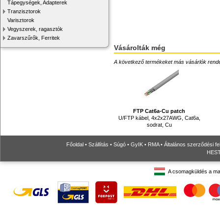
Tápegységek, Adapterek
Tranzisztorok
Varisztorok
Vegyszerek, ragasztók
Zavarszűrők, Ferritek
Vásárolták még
A következő termékeket más vásárlók rendelték
FTP Cat6a-Cu patch
U/FTP kábel, 4x2x27AWG, Cat6a,
sodrat, Cu
Főoldal
•
Szállítás
•
Súgó
•
GyIK
•
RMA
•
Általános szerződési fe
HESTO
A csomagküldés a ma