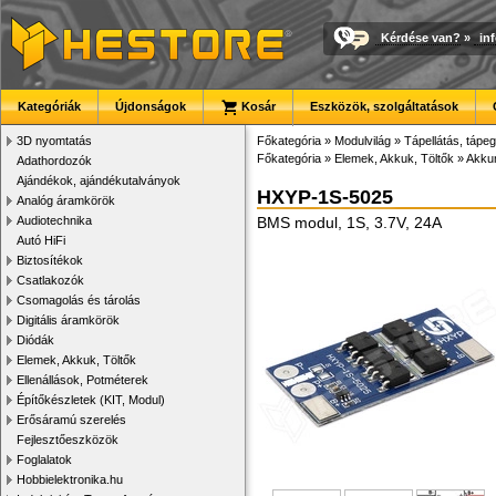
Kérdése van?
»
in
Kategóriák
Újdonságok
Kosár
Eszközök, szolgáltatások
3D nyomtatás
Főkategória
»
Modulvilág
»
Tápellátás, tápeg
Főkategória
»
Elemek, Akkuk, Töltők
»
Akkum
Adathordozók
Ajándékok, ajándékutalványok
HXYP-1S-5025
Analóg áramkörök
Audiotechnika
BMS modul, 1S, 3.7V, 24A
Autó HiFi
Biztosítékok
Csatlakozók
Csomagolás és tárolás
Digitális áramkörök
Diódák
Elemek, Akkuk, Töltők
Ellenállások, Potméterek
Építőkészletek (KIT, Modul)
Erősáramú szerelés
Fejlesztőeszközök
Foglalatok
Hobbielektronika.hu