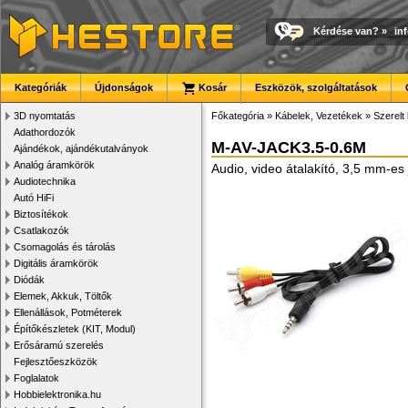
Kérdése van?
»
in
Kategóriák
Újdonságok
Kosár
Eszközök, szolgáltatások
3D nyomtatás
Főkategória
»
Kábelek, Vezetékek
»
Szerelt
Adathordozók
M-AV-JACK3.5-0.6M
Ajándékok, ajándékutalványok
Analóg áramkörök
Audio, video átalakító, 3,5 mm-es
Audiotechnika
Autó HiFi
Biztosítékok
Csatlakozók
Csomagolás és tárolás
Digitális áramkörök
Diódák
Elemek, Akkuk, Töltők
Ellenállások, Potméterek
Építőkészletek (KIT, Modul)
Erősáramú szerelés
Fejlesztőeszközök
Foglalatok
Hobbielektronika.hu