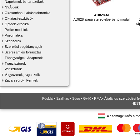
Napelemek és tartozékok
NYÁK-ok
Okosotthon, Lakáselektronika
AD828-M
Oktatási eszközök
AD828 alapú stereo előerősítő modul
tá
Optoelektronika
Peltier modulok
Pneumatika
Szenzorok
Szerelési segédanyagok
Szerszám és forrasztás
Tápegységek, Adapterek
Tranzisztorok
Varisztorok
Vegyszerek, ragasztók
Zavarszűrők, Ferritek
Főoldal
•
Szállítás
•
Súgó
•
GyIK
•
RMA
•
Általános szerződési fe
HESTO
A csomagküldés a ma