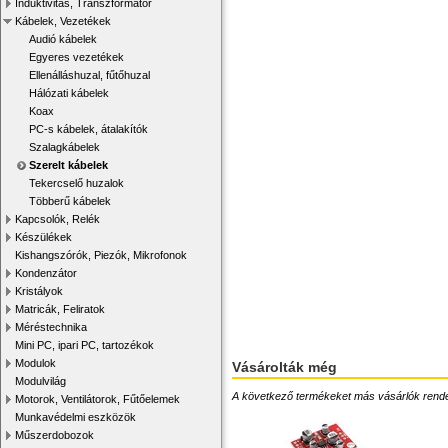
Induktivitás, Transzformátor
Kábelek, Vezetékek
Audió kábelek
Egyeres vezetékek
Ellenálláshuzal, fűtőhuzal
Hálózati kábelek
Koax
PC-s kábelek, átalakítók
Szalagkábelek
Szerelt kábelek
Tekercselő huzalok
Többerű kábelek
Kapcsolók, Relék
Készülékek
Kishangszórók, Piezók, Mikrofonok
Kondenzátor
Kristályok
Matricák, Feliratok
Méréstechnika
Mini PC, ipari PC, tartozékok
Modulok
Vásárolták még
Modulvilág
A következő termékeket más vásárlók rendelték
Motorok, Ventilátorok, Fűtőelemek
Munkavédelmi eszközök
Műszerdobozok