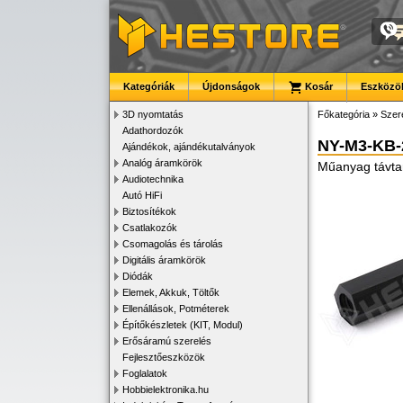
Kategóriák
Újdonságok
Kosár
Eszközök
3D nyomtatás
Főkategória
»
Szer
Adathordozók
NY-M3-KB-
Ajándékok, ajándékutalványok
Analóg áramkörök
Műanyag távta
Audiotechnika
Autó HiFi
Biztosítékok
Csatlakozók
Csomagolás és tárolás
Digitális áramkörök
Diódák
Elemek, Akkuk, Töltők
Ellenállások, Potméterek
Építőkészletek (KIT, Modul)
Erősáramú szerelés
Fejlesztőeszközök
Foglalatok
Hobbielektronika.hu