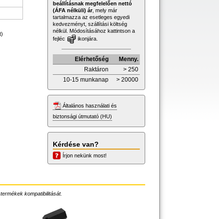
beállításnak megfelelően nettó
(ÁFA nélküli) ár
, mely már
tartalmazza az esetleges egyedi
kedvezményt, szállítási költség
nélkül. Módosításához kattintson a
t)
fejléc
ikonjára.
Elérhetőség
Menny.
Raktáron
> 250
10-15 munkanap
> 20000
Általános használati és
biztonsági útmutató (HU)
Kérdése van?
Írjon nekünk most!
 termékek kompatibilitását.