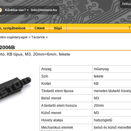
Belép
Kérdése van?
»
info@hestore.hu
T
, szolgáltatások
Cikkek
Súgó
elési segédanyagok
»
Távtartók
»
2006B
rtó, KB típus, M3, 20mm+6mm, fekete
Anyag
műanyag
Szín
fekete
Kivitel
KB
Távtartó elem típusa
menetes távtartó hüvel
Belső menet
M3
A távtartó elem hossza
20mm
Külső menet
M3
Hüvely alakja
hatszögletű
Mechanikus elemek
belső és külső menette