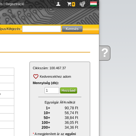
és
|
Regisztráció
0
ípus/Kifejezés:
?
Kérdése
van
Cikkszám:
100.467.37
Kedvencekhez adom
Mennyiség (db):
y
Egységár ÁFA nélkül
1+
90,78
Ft
10+
56,74
Ft
50+
38,84
Ft
100+
36,05
Ft
200+
34,36
Ft
l
*
A megjelenített ár az
egyéni