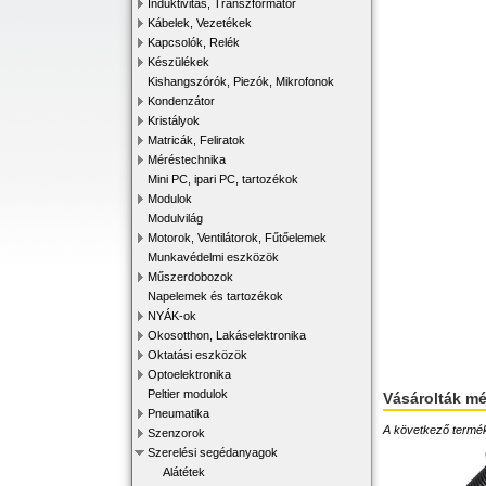
Induktivitás, Transzformátor
Kábelek, Vezetékek
Kapcsolók, Relék
Készülékek
Kishangszórók, Piezók, Mikrofonok
Kondenzátor
Kristályok
Matricák, Feliratok
Méréstechnika
Mini PC, ipari PC, tartozékok
Modulok
Modulvilág
Motorok, Ventilátorok, Fűtőelemek
Munkavédelmi eszközök
Műszerdobozok
Napelemek és tartozékok
NYÁK-ok
Okosotthon, Lakáselektronika
Oktatási eszközök
Optoelektronika
Peltier modulok
Vásárolták m
Pneumatika
A következő terméke
Szenzorok
Szerelési segédanyagok
Alátétek