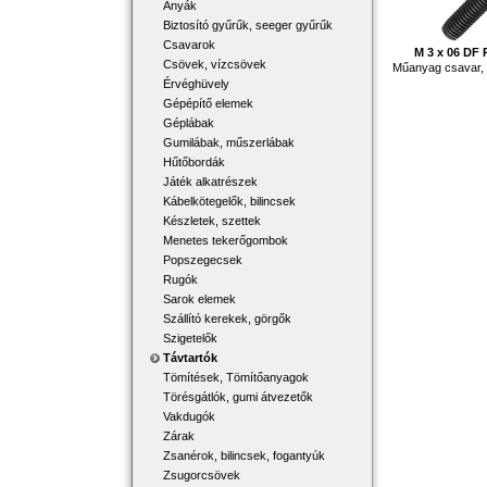
Anyák
Biztosító gyűrűk, seeger gyűrűk
Csavarok
M 3 x 06 DF
Csövek, vízcsövek
Műanyag csavar,
Érvéghüvely
Gépépítő elemek
Géplábak
Gumilábak, műszerlábak
Hűtőbordák
Játék alkatrészek
Kábelkötegelők, bilincsek
Készletek, szettek
Menetes tekerőgombok
Popszegecsek
Rugók
Sarok elemek
Szállító kerekek, görgők
Szigetelők
Távtartók
Tömítések, Tömítőanyagok
Törésgátlók, gumi átvezetők
Vakdugók
Zárak
Zsanérok, bilincsek, fogantyúk
Zsugorcsövek