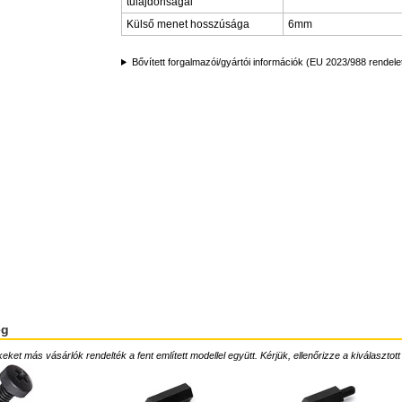
tulajdonságai
Külső menet hosszúsága
6mm
Bővített forgalmazói/gyártói információk (EU 2023/988 rendele
ég
ket más vásárlók rendelték a fent említett modellel együtt. Kérjük, ellenőrizze a kiválasztott