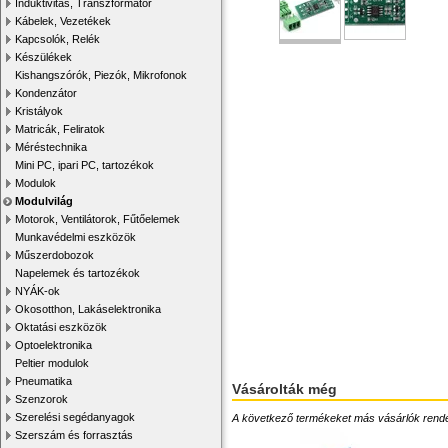
Induktivitás, Transzformátor
Kábelek, Vezetékek
Kapcsolók, Relék
Készülékek
Kishangszórók, Piezók, Mikrofonok
Kondenzátor
Kristályok
Matricák, Feliratok
Méréstechnika
Mini PC, ipari PC, tartozékok
Modulok
Modulvilág
Motorok, Ventilátorok, Fűtőelemek
Munkavédelmi eszközök
Műszerdobozok
Napelemek és tartozékok
NYÁK-ok
Okosotthon, Lakáselektronika
Oktatási eszközök
Optoelektronika
Peltier modulok
Pneumatika
Vásárolták még
Szenzorok
Szerelési segédanyagok
A következő termékeket más vásárlók rendelték
Szerszám és forrasztás