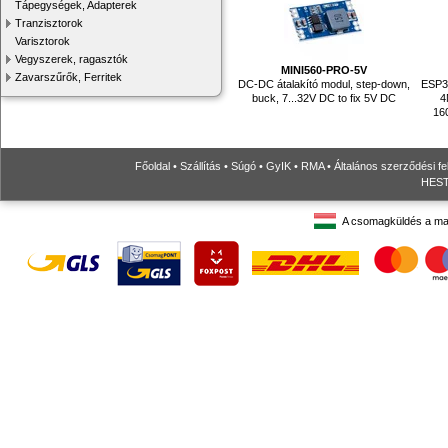
Tápegységek, Adapterek
Tranzisztorok
Varisztorok
Vegyszerek, ragasztók
MINI560-PRO-5V
Zavarszűrők, Ferritek
DC-DC átalakító modul, step-down,
ESP32
buck, 7...32V DC to fix 5V DC
4
16
Főoldal
•
Szállítás
•
Súgó
•
GyIK
•
RMA
•
Általános szerződési fe
HESTO
A csomagküldés a ma