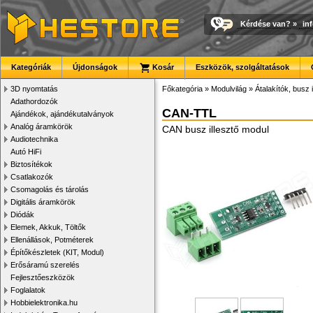
Kérdése van?
»
in
Kategóriák
Újdonságok
Kosár
Eszközök, szolgáltatások
3D nyomtatás
Főkategória
»
Modulvilág
»
Átalakítók, busz 
Adathordozók
CAN-TTL
Ajándékok, ajándékutalványok
Analóg áramkörök
CAN busz illesztő modul
Audiotechnika
Autó HiFi
Biztosítékok
Csatlakozók
Csomagolás és tárolás
Digitális áramkörök
Diódák
Elemek, Akkuk, Töltők
Ellenállások, Potméterek
Építőkészletek (KIT, Modul)
Erősáramú szerelés
Fejlesztőeszközök
Foglalatok
Hobbielektronika.hu