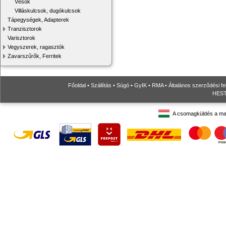
Vésők
Villáskulcsok, dugókulcsok
Tápegységek, Adapterek
Tranzisztorok
Varisztorok
Vegyszerek, ragasztók
Zavarszűrők, Ferritek
Főoldal
•
Szállítás
•
Súgó
•
GyIK
•
RMA
•
Általános szerződési fe
HESTO
A csomagküldés a ma