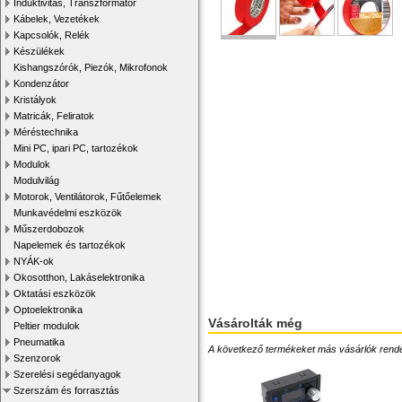
Induktivitás, Transzformátor
Kábelek, Vezetékek
Kapcsolók, Relék
Készülékek
Kishangszórók, Piezók, Mikrofonok
Kondenzátor
Kristályok
Matricák, Feliratok
Méréstechnika
Mini PC, ipari PC, tartozékok
Modulok
Modulvilág
Motorok, Ventilátorok, Fűtőelemek
Munkavédelmi eszközök
Műszerdobozok
Napelemek és tartozékok
NYÁK-ok
Okosotthon, Lakáselektronika
Oktatási eszközök
Optoelektronika
Vásárolták még
Peltier modulok
Pneumatika
A következő termékeket más vásárlók rendelték
Szenzorok
Szerelési segédanyagok
Szerszám és forrasztás