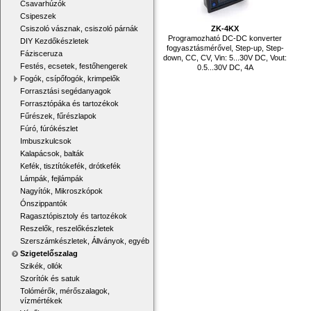
Csavarhúzók
Csipeszek
Csiszoló vásznak, csiszoló párnák
ZK-4KX
Programozható DC-DC konverter
DIY Kezdőkészletek
fogyasztásmérővel, Step-up, Step-
Fázisceruza
down, CC, CV, Vin: 5...30V DC, Vout:
Festés, ecsetek, festőhengerek
0.5...30V DC, 4A
Fogók, csípőfogók, krimpelők
Forrasztási segédanyagok
Forrasztópáka és tartozékok
Fűrészek, fűrészlapok
Fúró, fúrókészlet
Imbuszkulcsok
Kalapácsok, balták
Kefék, tisztítókefék, drótkefék
Lámpák, fejlámpák
Nagyítók, Mikroszkópok
Ónszippantók
Ragasztópisztoly és tartozékok
Reszelők, reszelőkészletek
Szerszámkészletek, Állványok, egyéb
Szigetelőszalag
Szikék, ollók
Szorítók és satuk
Tolómérők, mérőszalagok,
vízmértékek