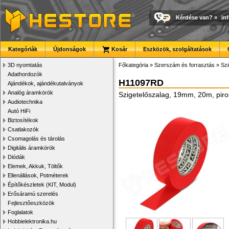
Kérdése van?
»
in
Kategóriák
Újdonságok
Kosár
Eszközök, szolgáltatások
3D nyomtatás
Főkategória
»
Szerszám és forrasztás
»
Szi
Adathordozók
H11097RD
Ajándékok, ajándékutalványok
Analóg áramkörök
Szigetelőszalag, 19mm, 20m, piro
Audiotechnika
Autó HiFi
Biztosítékok
Csatlakozók
Csomagolás és tárolás
Digitális áramkörök
Diódák
Elemek, Akkuk, Töltők
Ellenállások, Potméterek
Építőkészletek (KIT, Modul)
Erősáramú szerelés
Fejlesztőeszközök
Foglalatok
Hobbielektronika.hu