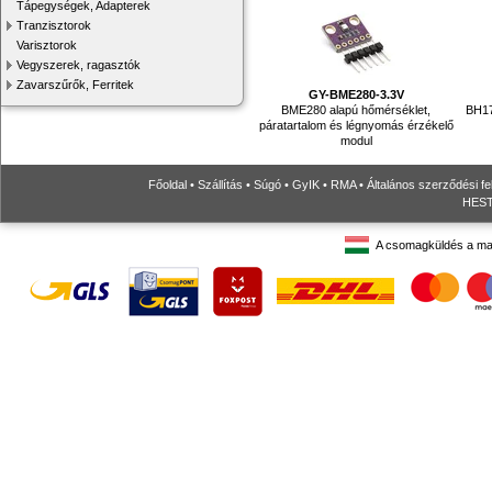
Tápegységek, Adapterek
Tranzisztorok
Varisztorok
Vegyszerek, ragasztók
Zavarszűrők, Ferritek
GY-BME280-3.3V
BME280 alapú hőmérséklet,
BH17
páratartalom és légnyomás érzékelő
modul
Főoldal
•
Szállítás
•
Súgó
•
GyIK
•
RMA
•
Általános szerződési fe
HESTO
A csomagküldés a ma