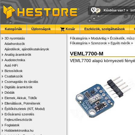
Kérdése van?
»
in
Kategóriák
Újdonságok
Kosár
Eszközök, szolgáltatások
3D nyomtatás
Főkategória
»
Modulvilág
»
Érzékelők, műsz
Főkategória
»
Szenzorok
»
Egyéb mérők
»
Adathordozók
Ajándékok, ajándékutalványok
VEML7700-M
Analóg áramkörök
Audiotechnika
VEML7700 alapú környezeti fényér
Autó HiFi
Biztosítékok
Csatlakozók
Csomagolás és tárolás
Digitális áramkörök
Diódák
Elemek, Akkuk, Töltők
Ellenállások, Potméterek
Építőkészletek (KIT, Modul)
Erősáramú szerelés
Fejlesztőeszközök
Foglalatok
Hobbielektronika.hu