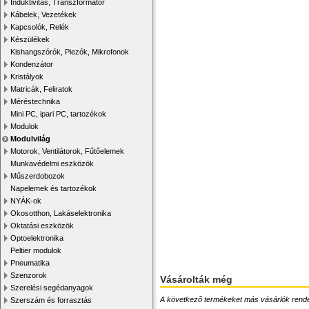
Induktivitás, Transzformátor
Kábelek, Vezetékek
Kapcsolók, Relék
Készülékek
Kishangszórók, Piezók, Mikrofonok
Kondenzátor
Kristályok
Matricák, Feliratok
Méréstechnika
Mini PC, ipari PC, tartozékok
Modulok
Modulvilág
Motorok, Ventilátorok, Fűtőelemek
Munkavédelmi eszközök
Műszerdobozok
Napelemek és tartozékok
NYÁK-ok
Okosotthon, Lakáselektronika
Oktatási eszközök
Optoelektronika
Peltier modulok
Pneumatika
Szenzorok
Vásárolták még
Szerelési segédanyagok
A következő termékeket más vásárlók rendelték
Szerszám és forrasztás