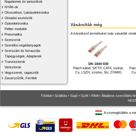
Napelemek és tartozékok
NYÁK-ok
Okosotthon, Lakáselektronika
Oktatási eszközök
Optoelektronika
Vásárolták még
Peltier modulok
A következő termékeket más vásárlók rendelték
Pneumatika
Szenzorok
Szerelési segédanyagok
Szerszám és forrasztás
Tápegységek, Adapterek
Tranzisztorok
DK-1644-030
Varisztorok
Patch kábel, S/FTP, CAT6, sodrat,
Patc
Cu, LSZH, szürke, 3m, 27AWG
Cu
Vegyszerek, ragasztók
Zavarszűrők, Ferritek
Főoldal
•
Szállítás
•
Súgó
•
GyIK
•
RMA
•
Általános szerződési fe
HESTO
A csomagküldés a ma