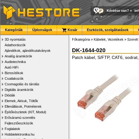
Kérdése van?
»
in
Kategóriák
Újdonságok
Kosár
Eszközök, szolgáltatások
3D nyomtatás
Főkategória
»
Kábelek, Vezetékek
»
Szerelt
Adathordozók
DK-1644-020
Ajándékok, ajándékutalványok
Analóg áramkörök
Patch kábel, S/FTP, CAT6, sodra
Audiotechnika
Autó HiFi
Biztosítékok
Csatlakozók
Csomagolás és tárolás
Digitális áramkörök
Diódák
Elemek, Akkuk, Töltők
Ellenállások, Potméterek
Építőkészletek (KIT, Modul)
Erősáramú szerelés
Fejlesztőeszközök
Foglalatok
Hobbielektronika.hu