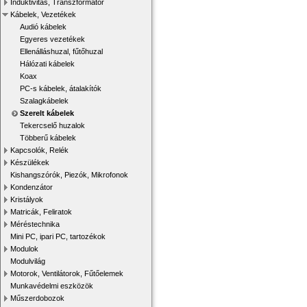
Induktivitás, Transzformátor
Kábelek, Vezetékek
Audió kábelek
Egyeres vezetékek
Ellenálláshuzal, fűtőhuzal
Hálózati kábelek
Koax
PC-s kábelek, átalakítók
Szalagkábelek
Szerelt kábelek
Tekercselő huzalok
Többerű kábelek
Kapcsolók, Relék
Készülékek
Kishangszórók, Piezók, Mikrofonok
Kondenzátor
Kristályok
Matricák, Feliratok
Méréstechnika
Mini PC, ipari PC, tartozékok
Modulok
Modulvilág
Motorok, Ventilátorok, Fűtőelemek
Munkavédelmi eszközök
Műszerdobozok