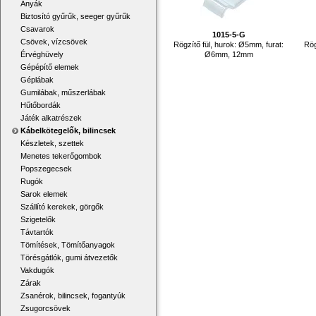
Anyák
Biztosító gyűrűk, seeger gyűrűk
Csavarok
1015-5-G
Csövek, vízcsövek
Rögzítő fül, hurok: Ø5mm, furat:
Rög
Ø6mm, 12mm
Érvéghüvely
Gépépítő elemek
Géplábak
Gumilábak, műszerlábak
Hűtőbordák
Játék alkatrészek
Kábelkötegelők, bilincsek
Készletek, szettek
Menetes tekerőgombok
Popszegecsek
Rugók
Sarok elemek
Szállító kerekek, görgők
Szigetelők
Távtartók
Tömítések, Tömítőanyagok
Törésgátlók, gumi átvezetők
Vakdugók
Zárak
Zsanérok, bilincsek, fogantyúk
Zsugorcsövek