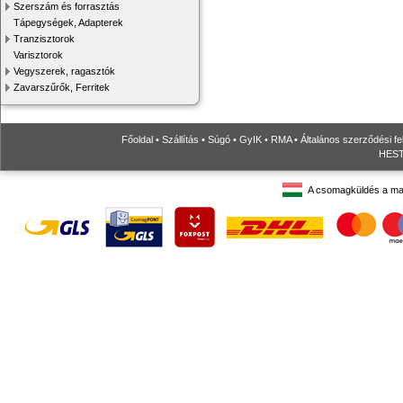
Szerszám és forrasztás
Tápegységek, Adapterek
Tranzisztorok
Varisztorok
Vegyszerek, ragasztók
Zavarszűrők, Ferritek
Főoldal
•
Szállítás
•
Súgó
•
GyIK
•
RMA
•
Általános szerződési fe
HESTO
A csomagküldés a ma