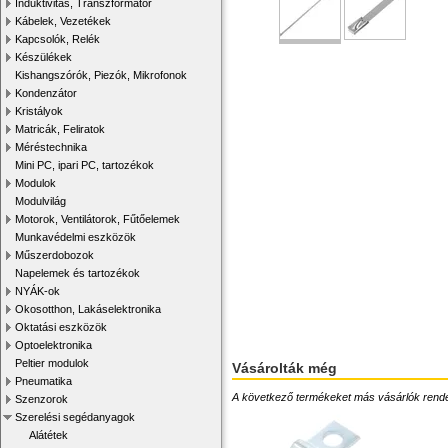
Induktivitás, Transzformátor
Kábelek, Vezetékek
Kapcsolók, Relék
Készülékek
Kishangszórók, Piezók, Mikrofonok
Kondenzátor
Kristályok
Matricák, Feliratok
Méréstechnika
Mini PC, ipari PC, tartozékok
Modulok
Modulvilág
Motorok, Ventilátorok, Fűtőelemek
Munkavédelmi eszközök
Műszerdobozok
Napelemek és tartozékok
NYÁK-ok
Okosotthon, Lakáselektronika
Oktatási eszközök
Optoelektronika
Peltier modulok
Vásárolták még
Pneumatika
A következő termékeket más vásárlók rendelték
Szenzorok
Szerelési segédanyagok
Alátétek