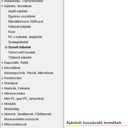
Induktivitás, Transzformátor
Kábelek, Vezetékek
Audió kábelek
Egyeres vezetékek
Ellenálláshuzal, fűtőhuzal
Hálózati kábelek
Koax
PC-s kábelek, átalakítók
Szalagkábelek
Szerelt kábelek
Tekercselő huzalok
Többerű kábelek
Kapcsolók, Relék
Készülékek
Kishangszórók, Piezók, Mikrofonok
Kondenzátor
Kristályok
Matricák, Feliratok
Méréstechnika
Mini PC, ipari PC, tartozékok
Modulok
Modulvilág
Motorok, Ventilátorok, Fűtőelemek
Munkavédelmi eszközök
Ajánlott hozzávaló termékek
Műszerdobozok