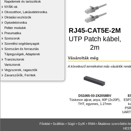
Napelemek és tartozékok
NYÁK-ok
Okosotthon, Lakáselektronika
Oktatási eszközök
Optoelektronika
Peltier modulok
RJ45-CAT5E-2M
Pneumatika
UTP Patch kábel,
Szenzorok
Szerelési segédanyagok
2m
Szerszám és forrasztás
Tápegységek, Adapterek
Vásárolták még
Tranzisztorok
Varisztorok
A következő termékeket más vásárlók rendelték
Vegyszerek, ragasztók
Zavarszűrők, Ferritek
DS1065-03-2X20S8BV
E
Tüskesor aljzat, anya, 40P (2x20P),
ESP3
THT, egyenes, 1.27mm
k
PSRA
UART,
Főoldal
•
Szállítás
•
Súgó
•
GyIK
•
RMA
•
Általános szerződési fe
HESTO