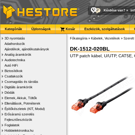
Kérdése van?
»
in
Kategóriák
Újdonságok
Kosár
Eszközök, szolgáltatások
3D nyomtatás
Főkategória
»
Kábelek, Vezetékek
»
Szerelt
Adathordozók
DK-1512-020BL
Ajándékok, ajándékutalványok
Analóg áramkörök
UTP patch kábel, U/UTP, CAT5E, 
Audiotechnika
Autó HiFi
Biztosítékok
Csatlakozók
Csomagolás és tárolás
Digitális áramkörök
Diódák
Elemek, Akkuk, Töltők
Ellenállások, Potméterek
Építőkészletek (KIT, Modul)
Erősáramú szerelés
Fejlesztőeszközök
Foglalatok
Hobbielektronika.hu