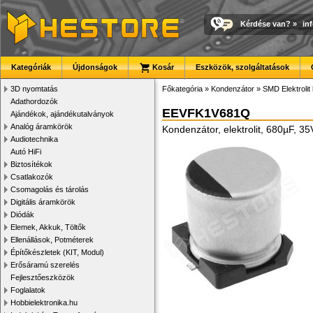
Kérdése van?
»
in
Kategóriák
Újdonságok
Kosár
Eszközök, szolgáltatások
3D nyomtatás
Főkategória
»
Kondenzátor
»
SMD Elektrolit
Adathordozók
EEVFK1V681Q
Ajándékok, ajándékutalványok
Analóg áramkörök
Kondenzátor, elektrolit, 680µF,
Audiotechnika
Autó HiFi
Biztosítékok
Csatlakozók
Csomagolás és tárolás
Digitális áramkörök
Diódák
Elemek, Akkuk, Töltők
Ellenállások, Potméterek
Építőkészletek (KIT, Modul)
Erősáramú szerelés
Fejlesztőeszközök
Foglalatok
Hobbielektronika.hu