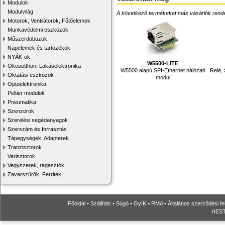
Modulok
Modulvilág
A következő termékeket más vásárlók rendelték
Motorok, Ventilátorok, Fűtőelemek
Munkavédelmi eszközök
Műszerdobozok
Napelemek és tartozékok
NYÁK-ok
W5500-LITE
Okosotthon, Lakáselektronika
W5500 alapú SPI-Ethernet hálózati
Relé,
Oktatási eszközök
modul
Optoelektronika
Peltier modulok
Pneumatika
Szenzorok
Szerelési segédanyagok
Szerszám és forrasztás
Tápegységek, Adapterek
Tranzisztorok
Varisztorok
Vegyszerek, ragasztók
Zavarszűrők, Ferritek
Főoldal
•
Szállítás
•
Súgó
•
GyIK
•
RMA
•
Általános szerződési fe
HESTO