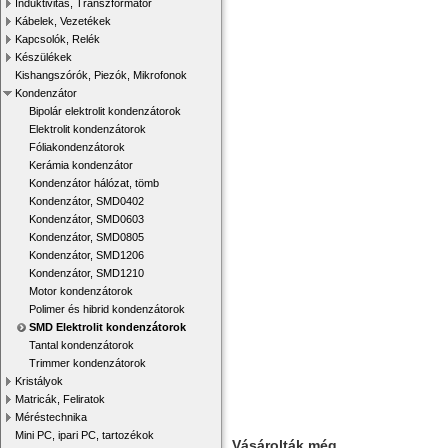
Induktivitás, Transzformátor
Kábelek, Vezetékek
Kapcsolók, Relék
Készülékek
Kishangszórók, Piezók, Mikrofonok
Kondenzátor
Bipolár elektrolit kondenzátorok
Elektrolit kondenzátorok
Fóliakondenzátorok
Kerámia kondenzátor
Kondenzátor hálózat, tömb
Kondenzátor, SMD0402
Kondenzátor, SMD0603
Kondenzátor, SMD0805
Kondenzátor, SMD1206
Kondenzátor, SMD1210
Motor kondenzátorok
Polimer és hibrid kondenzátorok
SMD Elektrolit kondenzátorok
Tantal kondenzátorok
Trimmer kondenzátorok
Kristályok
Matricák, Feliratok
Méréstechnika
Mini PC, ipari PC, tartozékok
Vásárolták még