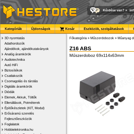
Kérdése van?
»
in
Kategóriák
Újdonságok
Kosár
Eszközök, szolgáltatások
3D nyomtatás
Főkategória
»
Műszerdobozok
»
Műanyag d
Adathordozók
Z16 ABS
Ajándékok, ajándékutalványok
Analóg áramkörök
Műszerdoboz 69x114x63mm
Audiotechnika
Autó HiFi
Biztosítékok
Csatlakozók
Csomagolás és tárolás
Digitális áramkörök
Diódák
Elemek, Akkuk, Töltők
Ellenállások, Potméterek
Építőkészletek (KIT, Modul)
Erősáramú szerelés
Fejlesztőeszközök
Foglalatok
Hobbielektronika.hu