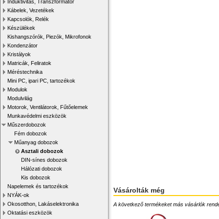
Induktivitás, Transzformátor
Kábelek, Vezetékek
Kapcsolók, Relék
Készülékek
Kishangszórók, Piezók, Mikrofonok
Kondenzátor
Kristályok
Matricák, Feliratok
Méréstechnika
Mini PC, ipari PC, tartozékok
Modulok
Modulvilág
Motorok, Ventilátorok, Fűtőelemek
Munkavédelmi eszközök
Műszerdobozok
Fém dobozok
Műanyag dobozok
Asztali dobozok
DIN-sínes dobozok
Hálózati dobozok
Kis dobozok
Napelemek és tartozékok
Vásárolták még
NYÁK-ok
Okosotthon, Lakáselektronika
A következő termékeket más vásárlók rendelték
Oktatási eszközök