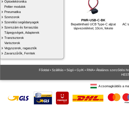
Optoelektronika
Peltier modulok
Pneumatika
Szenzorok
PWR-USB-C-BK
Szerelési segédanyagok
Bepattintható UCB Type-C aljzat
AC t
Szerszám és forrasztás
tápvezetékkel, 10cm, fekete
Tápegységek, Adapterek
Tranzisztorok
Varisztorok
Vegyszerek, ragasztók
Zavarszűrők, Ferritek
Főoldal
•
Szállítás
•
Súgó
•
GyIK
•
RMA
•
Általános szerződési fe
HESTO
A csomagküldés a ma