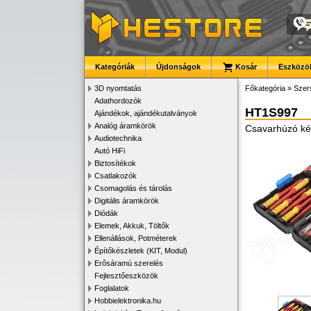
Kategóriák
Újdonságok
Kosár
Eszközök
3D nyomtatás
Főkategória
»
Szer
Adathordozók
HT1S997
Ajándékok, ajándékutalványok
Analóg áramkörök
Csavarhúzó kés
Audiotechnika
Autó HiFi
Biztosítékok
Csatlakozók
Csomagolás és tárolás
Digitális áramkörök
Diódák
Elemek, Akkuk, Töltők
Ellenállások, Potméterek
Építőkészletek (KIT, Modul)
Erősáramú szerelés
Fejlesztőeszközök
Foglalatok
Hobbielektronika.hu