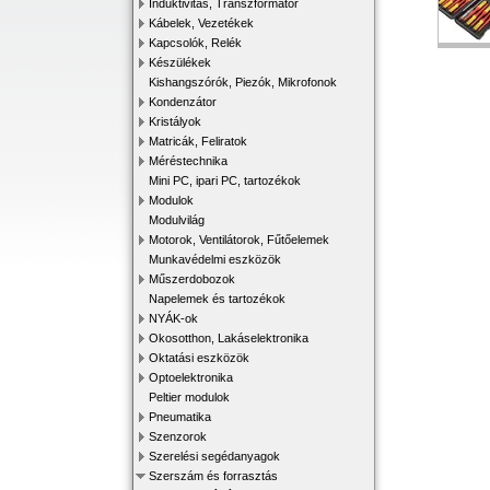
Induktivitás, Transzformátor
Kábelek, Vezetékek
Kapcsolók, Relék
Készülékek
Kishangszórók, Piezók, Mikrofonok
Kondenzátor
Kristályok
Matricák, Feliratok
Méréstechnika
Mini PC, ipari PC, tartozékok
Modulok
Modulvilág
Motorok, Ventilátorok, Fűtőelemek
Munkavédelmi eszközök
Műszerdobozok
Napelemek és tartozékok
NYÁK-ok
Okosotthon, Lakáselektronika
Oktatási eszközök
Optoelektronika
Peltier modulok
Pneumatika
Szenzorok
Szerelési segédanyagok
Szerszám és forrasztás