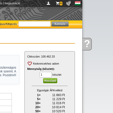
és
|
Regisztráció
0
ípus/Kifejezés:
?
Kérdése
van
Cikkszám:
100.462.33
Kedvencekhez adom
biztonságos
Mennyiség (készlet):
 szerint. A
készlet
és Pozidriv®
Egységár ÁFA nélkül
1+
11 883
Ft
5+
11 229
Ft
10+
11 016
Ft
20+
10 814
Ft
50+
10 520
Ft