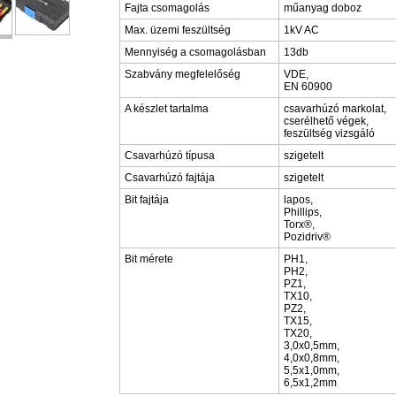
Fajta csomagolás
műanyag doboz
Max. üzemi feszültség
1kV AC
Mennyiség a csomagolásban
13db
Szabvány megfelelőség
VDE,
EN 60900
A készlet tartalma
csavarhúzó markolat,
cserélhető végek,
feszültség vizsgáló
Csavarhúzó típusa
szigetelt
Csavarhúzó fajtája
szigetelt
Bit fajtája
lapos,
Phillips,
Torx®,
Pozidriv®
Bit mérete
PH1,
PH2,
PZ1,
TX10,
PZ2,
TX15,
TX20,
3,0x0,5mm,
4,0x0,8mm,
5,5x1,0mm,
6,5x1,2mm