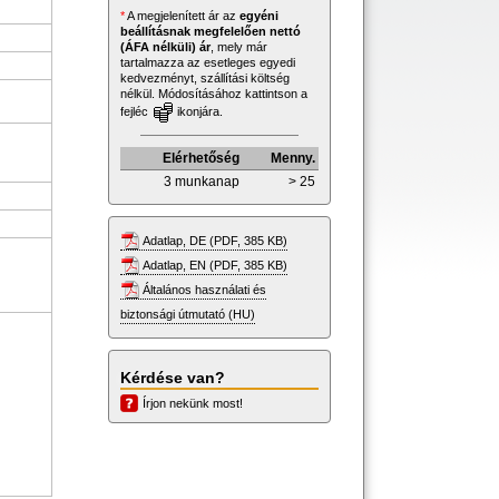
*
A megjelenített ár az
egyéni
beállításnak megfelelően nettó
(ÁFA nélküli) ár
, mely már
tartalmazza az esetleges egyedi
kedvezményt, szállítási költség
nélkül. Módosításához kattintson a
fejléc
ikonjára.
Elérhetőség
Menny.
3 munkanap
> 25
Adatlap, DE (PDF, 385 KB)
Adatlap, EN (PDF, 385 KB)
Általános használati és
biztonsági útmutató (HU)
Kérdése van?
Írjon nekünk most!