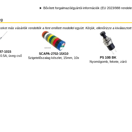
Bővített forgalmazói/gyártói információk (EU 2023/988 rendele
ég
ket más vásárlók rendelték a fent említett modellel együtt. Kérjük, ellenőrizze a kiválasztott
87-1015
SCAPA-2702-15X10
 0.5A, üveg cső
PS 10B BK
Szigetelőszalag készlet, 15mm, 10x
Nyomógomb, fekete, záró