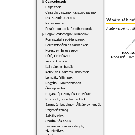
Csavarhúzók
Csipeszek
Csiszoló vásznak, csiszoló párnák
DIY Kezdőkészletek
Vásárolták m
Fázisceruza
Festés, ecsetek, festőhengerek
A következő terméke
Fogók, csípőfogók, krimpelők
Forrasztási segédanyagok
Forrasztópáka és tartozékok
Fűrészek, fűrészlapok
KSK-1A
Fúró, fúrókészlet
Reed relé, 10W,
Imbuszkulcsok
Kalapácsok, balták
Kefék, tisztítókefék, drótkefék
Lámpák, fejlámpák
Nagyítók, Mikroszkópok
Ónszippantók
Ragasztópisztoly és tartozékok
Reszelők, reszelőkészletek
Szerszámkészletek, Állványok, egyéb
Szigetelőszalag
Szikék, ollók
Szorítók és satuk
Tolómérők, mérőszalagok,
vízmértékek