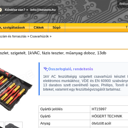
Belép
Kérdése van?
»
info@hestore.hu
T
, szolgáltatások
Cikkek
Súgó
szám és forrasztás
»
Csavarhúzók
»
zlet, szigetelt, 1kVAC, fázis teszter, műanyag doboz, 13db
Összefoglaló, rendeltetés
1kV AC feszültségig szigetelt csavarhúzó készlet 
elektromos munkákhoz, VDE és EN 60900 szabványok
13 darabos szett cserélhető lapos, Phillips, Torx® 
biteket, valamint egy feszültségvizsgálót tartalmaz.
Gyártói jelölés
HT1S997
Gyártó
HÖGERT TECHNIK
Anyag
ötvözött acél