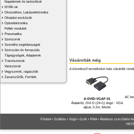
Napelemek és tartozékok
NYÁK-ok
Okosotthon, Lakáselektronika
Oktatási eszközök
Optoelektronika
Peltier modulok
Pneumatika
Szenzorok
Szerelési segédanyagok
Szerszám és forrasztás
Tápegységek, Adapterek
Vásárolták még
Tranzisztorok
Varisztorok
A következő termékeket más vásárlók rendelték
Vegyszerek, ragasztók
Zavarszűrők, Ferritek
AC beé
A-DVID-VGAF-01
Átalakító, DVI-D (24+1) dugó - VGA
aljzat, 0.2m, fekete
Főoldal
•
Szállítás
•
Súgó
•
GyIK
•
RMA
•
Általános szerződési fe
HESTO