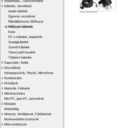
Induktivitás, Transzformátor
Kábelek, Vezetékek
Audió kábelek
Egyeres vezetékek
Ellenálláshuzal, fűtőhuzal
Hálózati kábelek
Koax
PC-s kábelek, átalakítók
Szalagkábelek
Szerelt kábelek
Tekercselő huzalok
Többerű kábelek
Kapcsolók, Relék
Készülékek
Kishangszórók, Piezók, Mikrofonok
Kondenzátor
Kristályok
Matricák, Feliratok
Méréstechnika
Mini PC, ipari PC, tartozékok
Modulok
Modulvilág
Motorok, Ventilátorok, Fűtőelemek
Munkavédelmi eszközök
Műszerdobozok