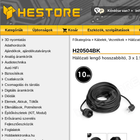
Kérdése van?
»
in
Kategóriák
Újdonságok
Kosár
Eszközök, szolgáltatások
3D nyomtatás
Főkategória
»
Kábelek, Vezetékek
»
Hálózat
Adathordozók
H20504BK
Ajándékok, ajándékutalványok
Analóg áramkörök
Hálózati lengő hosszabbító, 3 x 1
Audiotechnika
Autó HiFi
Biztosítékok
Csatlakozók
Csomagolás és tárolás
Digitális áramkörök
Diódák
Elemek, Akkuk, Töltők
Ellenállások, Potméterek
Építőkészletek (KIT, Modul)
Erősáramú szerelés
Fejlesztőeszközök
Foglalatok
Hobbielektronika.hu