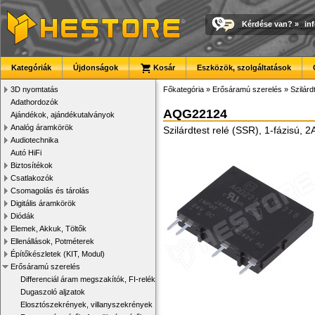
Kérdése van?
»
in
Kategóriák
Újdonságok
Kosár
Eszközök, szolgáltatások
3D nyomtatás
Főkategória
»
Erősáramú szerelés
»
Szilárd
Adathordozók
AQG22124
Ajándékok, ajándékutalványok
Analóg áramkörök
Szilárdtest relé (SSR), 1-fázisú,
Audiotechnika
Autó HiFi
Biztosítékok
Csatlakozók
Csomagolás és tárolás
Digitális áramkörök
Diódák
Elemek, Akkuk, Töltők
Ellenállások, Potméterek
Építőkészletek (KIT, Modul)
Erősáramú szerelés
Differenciál áram megszakítók, FI-relék
Dugaszoló aljzatok
Elosztószekrények, villanyszekrények