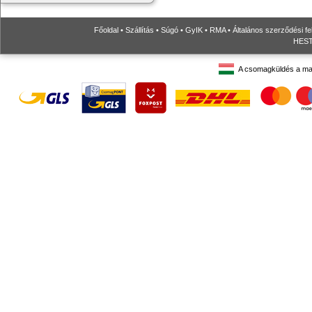
Főoldal
•
Szállítás
•
Súgó
•
GyIK
•
RMA
•
Általános szerződési fe
HESTO
A csomagküldés a ma