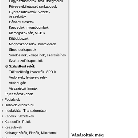
Fogyasztásmérők, feszültségmérők
Fővezetéki leágazó sorkapcsok
Gyorscsatlakozók, vezeték
összekötők
Hálózati elosztók
Kapcsolók, nyomógombok
Kismegszakítók, MCB-k
Kötődobozok
Mágneskapcsolók, kontaktorok
Sínes sorkapcsok
Sorolósínek, kalapsínek, szerelősínek
Szakaszoló kapcsolók
Szilárdtest relék
Túlfeszültség levezetők, SPD-k
Védőrelék, felügyelő relék
Villásdugók
Visszajelző lámpák
Fejlesztőeszközök
Foglalatok
Hobbielektronika.hu
Induktivitás, Transzformátor
Kábelek, Vezetékek
Kapcsolók, Relék
Készülékek
Kishangszórók, Piezók, Mikrofonok
Vásárolták még