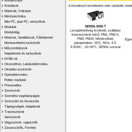
Kondenzátor
A következő termékeket más vásárlók rendelték
Kristályok
Matricák, Feliratok
Méréstechnika
Mini PC, ipari PC, tartozékok
SEN55-SDN-T
Modulok
Levegőminőség érzékelő, szállópor
Modulvilág
koncenzráció mérő, PM1, PM2.5,
Motorok, Ventilátorok, Fűtőelemek
PM4, PM10, hőmérséklet,
Egye
páratartalom, VOC, NOx, 4.5-
Munkavédelmi eszközök
5.5VDC, -10÷50°C, SEN5x sorozat
Műszerdobozok
Napelemek és tartozékok
NYÁK-ok
Okosotthon, Lakáselektronika
Oktatási eszközök
Optoelektronika
Peltier modulok
Pneumatika
Szenzorok
Szerelési segédanyagok
Szerszám és forrasztás
Tápegységek, Adapterek
Tranzisztorok
Varisztorok
Vegyszerek, ragasztók
Zavarszűrők, Ferritek