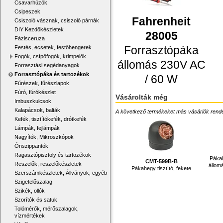
Csavarhúzók
Csipeszek
Fahrenheit
Csiszoló vásznak, csiszoló párnák
DIY Kezdőkészletek
28005
Fázisceruza
Forrasztópáka
Festés, ecsetek, festőhengerek
Fogók, csípőfogók, krimpelők
állomás 230V AC
Forrasztási segédanyagok
Forrasztópáka és tartozékok
/ 60 W
Fűrészek, fűrészlapok
Fúró, fúrókészlet
Vásárolták még
Imbuszkulcsok
Kalapácsok, balták
A következő termékeket más vásárlók rendelték
Kefék, tisztítókefék, drótkefék
Lámpák, fejlámpák
Nagyítók, Mikroszkópok
Ónszippantók
Ragasztópisztoly és tartozékok
Pákah
CMT-599B-B
Reszelők, reszelőkészletek
állom
Pákahegy tisztító, fekete
Szerszámkészletek, Állványok, egyéb
Szigetelőszalag
Szikék, ollók
Szorítók és satuk
Tolómérők, mérőszalagok,
vízmértékek