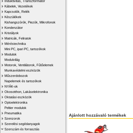
Induktivitás, Transzformátor
Kábelek, Vezetékek
Kapcsolók, Relék
Készülékek
Kishangszórók, Piezók, Mikrofonok
Kondenzátor
Kristályok
Matricák, Feliratok
Méréstechnika
Mini PC, ipari PC, tartozékok
Modulok
Modulvilág
Motorok, Ventilátorok, Fűtőelemek
Munkavédelmi eszközök
Műszerdobozok
Napelemek és tartozékok
NYÁK-ok
Okosotthon, Lakáselektronika
Oktatási eszközök
Optoelektronika
Peltier modulok
Pneumatika
Ajánlott hozzávaló termékek
Szenzorok
Szerelési segédanyagok
Szerszám és forrasztás