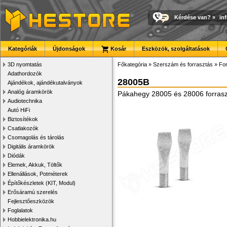
Kérdése van?
»
in
Kategóriák
Újdonságok
Kosár
Eszközök, szolgáltatások
3D nyomtatás
Főkategória
»
Szerszám és forrasztás
»
For
Adathordozók
28005B
Ajándékok, ajándékutalványok
Analóg áramkörök
Pákahegy 28005 és 28006 forraszt
Audiotechnika
Autó HiFi
Biztosítékok
Csatlakozók
Csomagolás és tárolás
Digitális áramkörök
Diódák
Elemek, Akkuk, Töltők
Ellenállások, Potméterek
Építőkészletek (KIT, Modul)
Erősáramú szerelés
Fejlesztőeszközök
Foglalatok
Hobbielektronika.hu