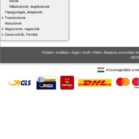
Vésők
Villáskulcsok, dugókulcsok
Tápegységek, Adapterek
Tranzisztorok
Varisztorok
Vegyszerek, ragasztók
Zavarszűrők, Ferritek
Főoldal
•
Szállítás
•
Súgó
•
GyIK
•
RMA
•
Általános szerződési fe
HESTO
A csomagküldés a ma